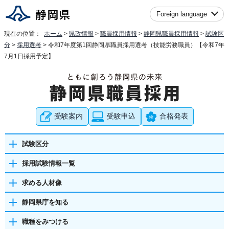
Foreign language
現在の位置：
ホーム
>
県政情報
>
職員採用情報
>
静岡県職員採用情報
>
試験区
分
>
採用選考
> 令和7年度第1回静岡県職員採用選考（技能労務職員）【令和7年
7月1日採用予定】
受験案内
受験申込
合格発表
試験区分
採用試験情報一覧
求める人材像
静岡県庁を知る
職種をみつける