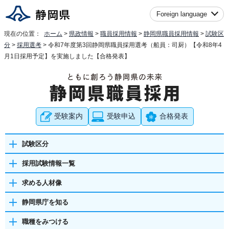
Foreign language
現在の位置：
ホーム
>
県政情報
>
職員採用情報
>
静岡県職員採用情報
>
試験区
分
>
採用選考
> 令和7年度第3回静岡県職員採用選考（船員：司厨）【令和8年4
月1日採用予定】を実施しました【合格発表】
受験案内
受験申込
合格発表
試験区分
採用試験情報一覧
求める人材像
静岡県庁を知る
職種をみつける