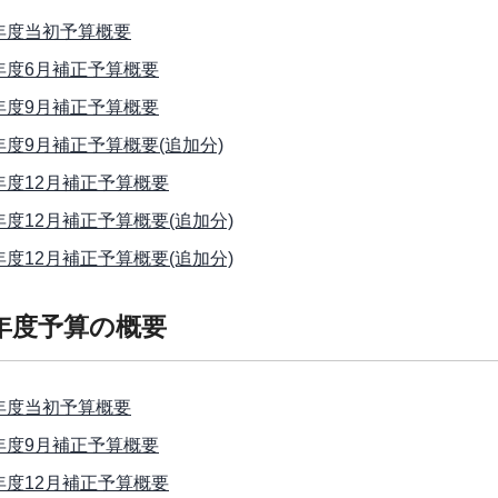
年度当初予算概要
年度6月補正予算概要
年度9月補正予算概要
年度9月補正予算概要(追加分)
年度12月補正予算概要
年度12月補正予算概要(追加分)
年度12月補正予算概要(追加分)
年度予算の概要
年度当初予算概要
年度9月補正予算概要
年度12月補正予算概要