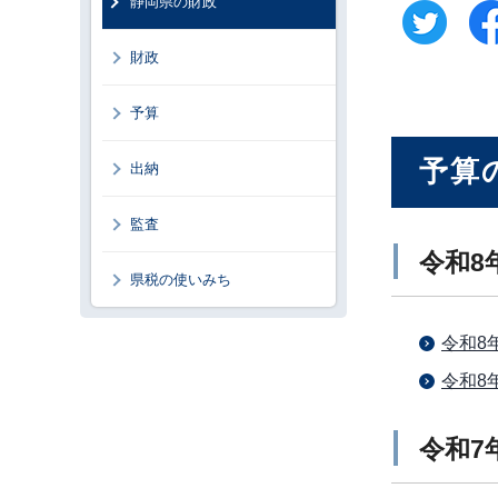
静岡県の財政
財政
予算
予算
出納
監査
令和8
県税の使いみち
令和8
令和8
令和7