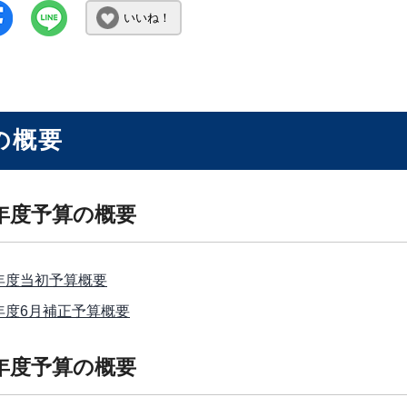
いいね！
の概要
年度予算の概要
年度当初予算概要
年度6月補正予算概要
年度予算の概要