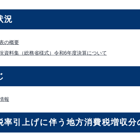
状況
表の概要
況資料集（総務省様式）令和6年度決算について
じ
情報
税率引上げに伴う地方消費税増収分