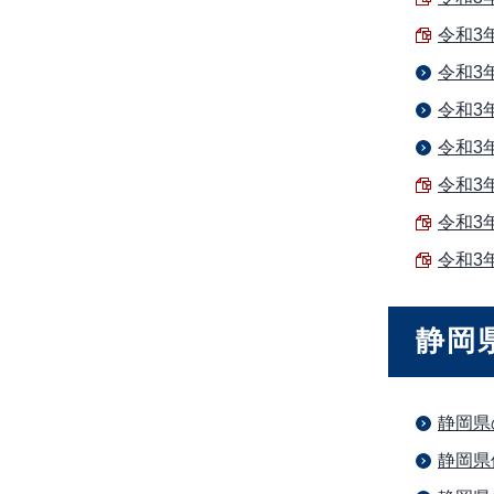
令和3年
令和3
令和3
令和3
令和3年
令和3年
令和3
静岡
静岡県
静岡県