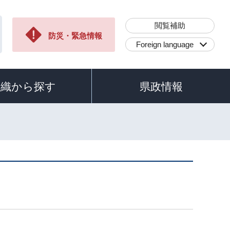
閲覧補助
防災・緊急情報
Foreign language
組織から探す
県政情報