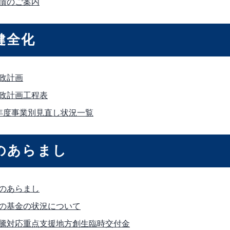
債のご案内
健全化
政計画
政計画工程表
年度事業別見直し状況一覧
のあらまし
のあらまし
の基金の状況について
騰対応重点支援地方創生臨時交付金