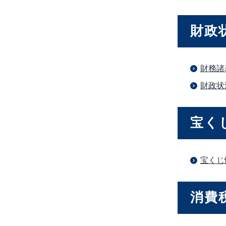
財政
財務諸
財政状
宝く
宝くじ
消費