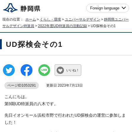
Foreign language
現在の位置：
ホーム
>
くらし・環境
>
ユニバーサルデザイン
>
静岡県ユニバー
サルデザイン特派員
>
2022年度UD特派員の活動記録
> UD探検会その1
UD探検会その1
いいね！
ページID1053291
更新日 2023年7月13日
こんにちは。
第9期UD特派員の八木です。
先日イオンモール浜松市野で行われたUD探検会の運営に参加しま
した！