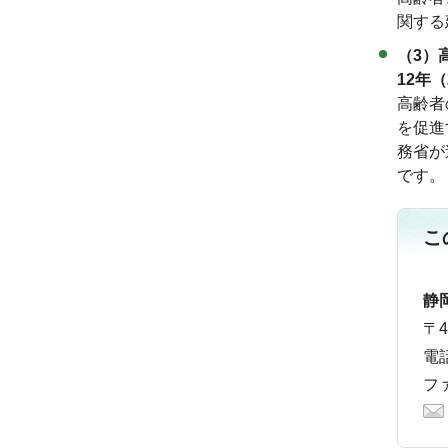
関する
（3）
12年（
高齢者
を促進
務省が
です。
こ
静
〒
電話
ファ