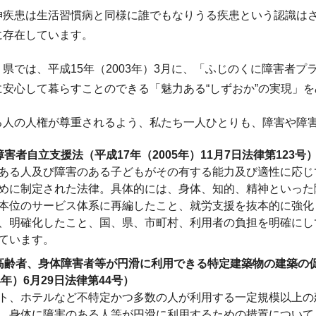
神疾患は生活習慣病と同様に誰でもなりうる疾患という認識は
に存在しています。
県では、平成15年（2003年）3月に、「ふじのくに障害者プ
に安心して暮らすことのできる「魅力ある“しずおか”の実現」
る人の人権が尊重されるよう、私たち一人ひとりも、障害や障
障害者自立支援法（平成17年（2005年）11月7日法律第123号
ある人及び障害のある子どもがその有する能力及び適性に応じ
めに制定された法律。具体的には、身体、知的、精神といった
本位のサービス体系に再編したこと、就労支援を抜本的に強化
、明確化したこと、国、県、市町村、利用者の負担を明確にし
ています。
高齢者、身体障害者等が円滑に利用できる特定建築物の建築の
4年）6月29日法律第44号）
ト、ホテルなど不特定かつ多数の人が利用する一定規模以上の
、身体に障害のある人等が円滑に利用するための措置について