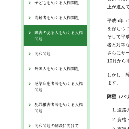
子どもをめぐる人権問題
上が進ん
高齢者をめぐる人権問題
平成5年
を保ちつ
障害のある人をめぐる人権
そして平
問題
者と対等
さらにサー
同和問題
10月から
外国人をめぐる人権問題
しかし、
ます。
感染症患者等をめぐる人権
問題
障壁（バ
犯罪被害者等をめぐる人権
道路
問題
資格
同和問題の解決に向けて