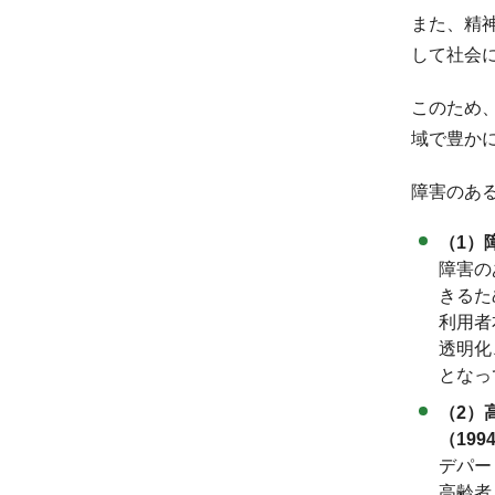
また、精
して社会
このため、
域で豊か
障害のあ
（1）
障害の
きるた
利用者
透明化
となっ
（2）
（199
デパー
高齢者