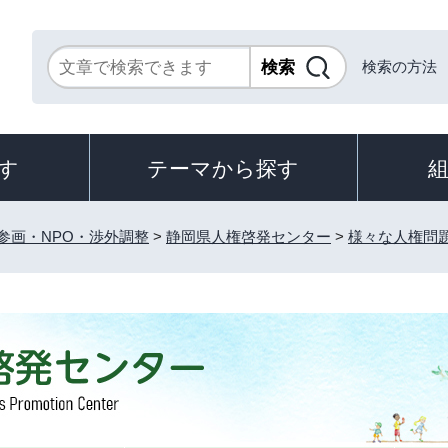
検索の方法
す
テーマから探す
参画・NPO・渉外調整
>
静岡県人権啓発センター
>
様々な人権問