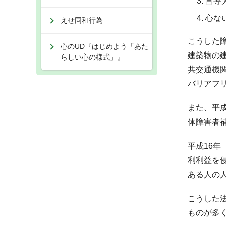
盲導
心な
えせ同和行為
こうした
心のUD『はじめよう「あた
建築物の建
らしい心の様式」』
共交通機
バリアフ
また、平成
体障害者
平成16年
利利益を
ある人の
こうした
ものが多