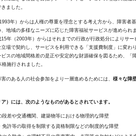
できました。
（1993年）からは人権の尊重を理念とする考え方から、障害者
つ、地域の多様なニーズに応じた障害福祉サービスが進められ
成15年（2003年）からはそれまでの行政が行政処分によりサ
な立場で契約し、サービスを利用できる「支援費制度」に変わ
ビスの地域間格差の是正や安定的な財源確保を図るため、「障害
本格施行されました。
障害のある人の社会参加をより一層進めるためには、
様々な障
リア）には、次のようなものがあるとされています。
の段差や交通機関、建築物等における物理的な障壁
・免許等の取得を制限する資格制限などの制度的な障壁