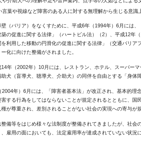
犬や介助犬への理解不足や音声案内、点字等の欠如などによる
い言葉や視線など障害のある人に対する無理解から生じる意識
障壁（バリア）をなくすために、平成6年（1994年）6月には
築の促進に関する法律」（ハートビル法）（2）、平成12年（
関を利用した移動の円滑化の促進に関する法律」（交通バリアフ
リー化に向けた整備がされました。
14年（2002年）10月には、レストラン、ホテル、スーパ
補助犬（盲導犬、聴導犬、介助犬）の同伴を自由とする「身体
（2004年）6月には、「障害者基本法」が改正され、基本的
侵害する行為をしてはならないことが規定されるとともに、国
人権が尊重され、差別されることがない社会の実現への寄与が
法整備等をはじめ様々な法制度が整備されてきましたが、社会
く、雇用の面においても、法定雇用率が達成されていない状況