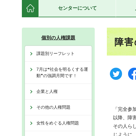
センターについて
個別の人権課題
障害
課題別リーフレット
7月は❝社会を明るくする運
動❞の強調月間です！
企業と人権
その他の人権問題
「完全参
以降、障
女性をめぐる人権問題
その人ら
じように