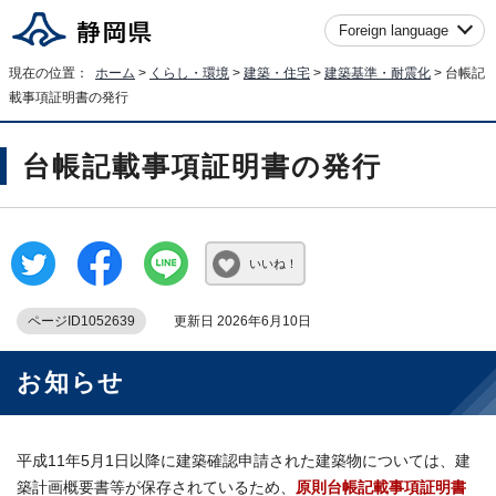
Foreign language
現在の位置：
ホーム
>
くらし・環境
>
建築・住宅
>
建築基準・耐震化
> 台帳記
載事項証明書の発行
台帳記載事項証明書の発行
いいね！
ページID1052639
更新日 2026年6月10日
お知らせ
平成11年5月1日以降に建築確認申請された建築物については、建
築計画概要書等が保存されているため、
原則台帳記載事項証明書