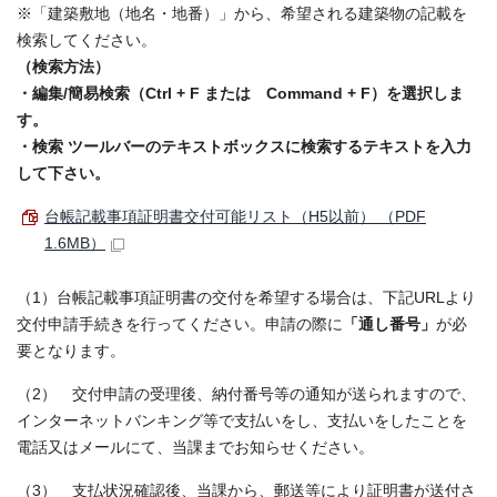
※「建築敷地（地名・地番）」から、希望される建築物の記載を
検索してください。
（検索方法）
・編集/簡易検索（Ctrl + F または Command + F）を選択しま
す。
・検索 ツールバーのテキストボックスに検索するテキストを入力
して下さい。
台帳記載事項証明書交付可能リスト（H5以前） （PDF
1.6MB）
（1）台帳記載事項証明書の交付を希望する場合は、下記URLより
交付申請手続きを行ってください。申請の際に
「通し番号」
が必
要となります。
（2） 交付申請の受理後、納付番号等の通知が送られますので、
インターネットバンキング等で支払いをし、支払いをしたことを
電話又はメールにて、当課までお知らせください。
（3） 支払状況確認後、当課から、郵送等により証明書が送付さ