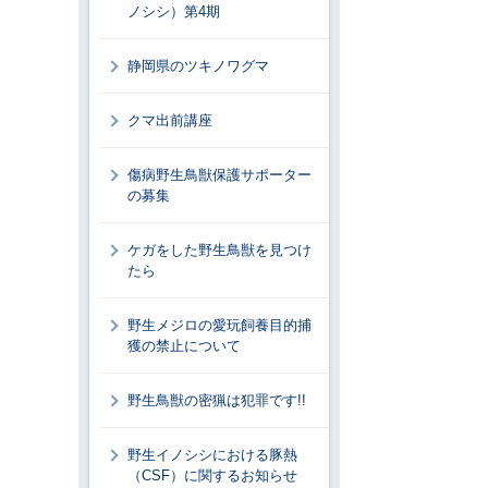
ノシシ）第4期
静岡県のツキノワグマ
クマ出前講座
傷病野生鳥獣保護サポーター
の募集
ケガをした野生鳥獣を見つけ
たら
野生メジロの愛玩飼養目的捕
獲の禁止について
野生鳥獣の密猟は犯罪です!!
野生イノシシにおける豚熱
（CSF）に関するお知らせ