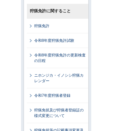
狩猟免許に関すること
狩猟免許
令和8年度狩猟免許試験
令和8年度狩猟免許の更新検査
の日程
ニホンジカ・イノシシ狩猟カ
レンダー
令和7年度狩猟者登録
狩猟免状及び狩猟者登録証の
様式変更について
狩猟免状等の記載事項変更及