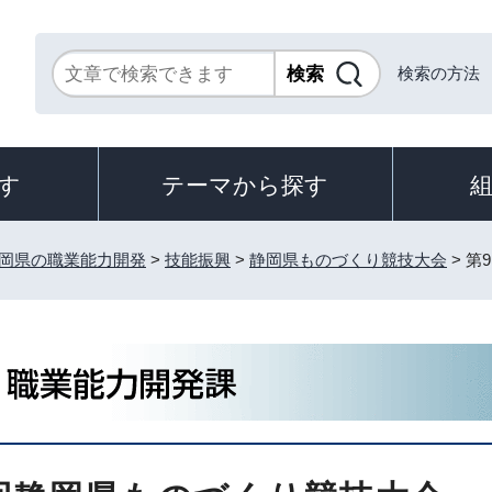
検索の方法
す
テーマから探す
岡県の職業能力開発
>
技能振興
>
静岡県ものづくり競技大会
> 