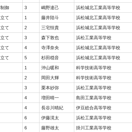
ス制御
3
嶋野達己
浜松城北工業高等学校
組立て
1
藤井陸斗
浜松城北工業高等学校
組立て
2
三宅恒貴
浜松城北工業高等学校
組立て
3
森下敦也
浜松工業高等学校
組立て
4
寺澤奈央
浜松城北工業高等学校
組立て
5
杉田穏音
浜松城北工業高等学校
1
沖山暖和
科学技術高等学校
2
岡田大輝
科学技術高等学校
3
栗本紗弥
浜松工業高等学校
4
増田晴一
島田工業高等学校
4
長谷川晴紀
伊豆総合高等学校
6
伊藤滉太
浜松工業高等学校
6
藤野雄太
掛川工業高等学校