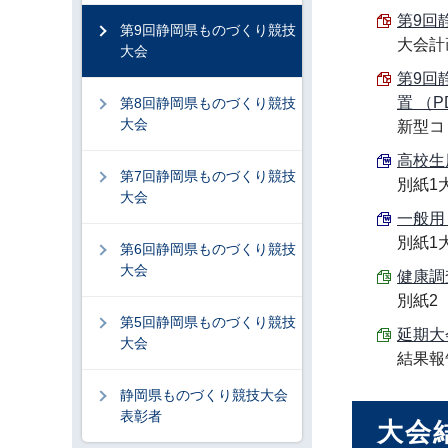
第9回
第9回静岡県ものづくり競技
大会計
大会
第9回
置 （PD
第8回静岡県ものづくり競技
大会
新型コ
高校生用
第7回静岡県ものづくり競技
別紙1
大会
一般用 
別紙1
第6回静岡県ものづくり競技
大会
健康調査
別紙2
第5回静岡県ものづくり競技
延期大会
大会
結果報
静岡県ものづくり競技大会
表彰者
大会