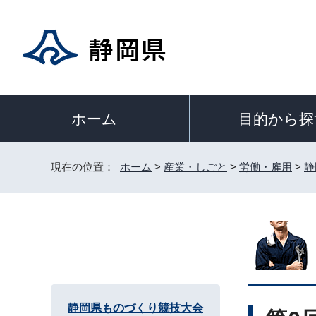
目的から探
ホーム
現在の位置：
ホーム
>
産業・しごと
>
労働・雇用
>
静
静岡県ものづくり競技大会