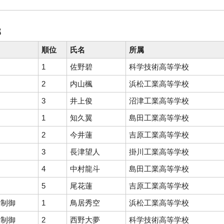
部
順位
氏名
所属
1
佐野碧
科学技術高等学校
2
内山楓
浜松工業高等学校
3
井上俊
沼津工業高等学校
1
知久翼
島田工業高等学校
2
今井蓮
吉原工業高等学校
3
長津望人
掛川工業高等学校
4
中村龍斗
島田工業高等学校
5
尾花蓮
吉原工業高等学校
ス制御
1
鳥居秀空
浜松工業高等学校
ス制御
2
西野大夢
科学技術高等学校