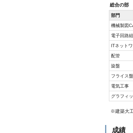
総合の部
部門
機械製図C
電子回路
ITネット
配管
旋盤
フライス
電気工事
グラフィ
※建築大
成績