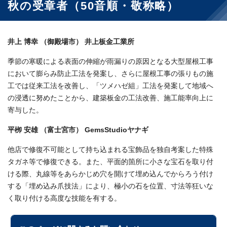
秋の受章者（50音順・敬称略）
井上 博幸 （御殿場市） 井上板金工業所
季節の寒暖による表面の伸縮が雨漏りの原因となる大型屋根工事
において膨らみ防止工法を発案し、さらに屋根工事の張りもの施
工では従来工法を改善し、「ツメハゼ組」工法を発案して地域へ
の浸透に努めたことから、建築板金の工法改善、施工能率向上に
寄与した。
平栁 安雄 （富士宮市） GemsStudioヤナギ
他店で修復不可能として持ち込まれる宝飾品を独自考案した特殊
タガネ等で修復できる。また、平面的箇所に小さな宝石を取り付
ける際、丸線等をあらかじめ穴を開けて埋め込んでからろう付け
する「埋め込み爪技法」により、極小の石を位置、寸法等狂いな
く取り付ける高度な技能を有する。