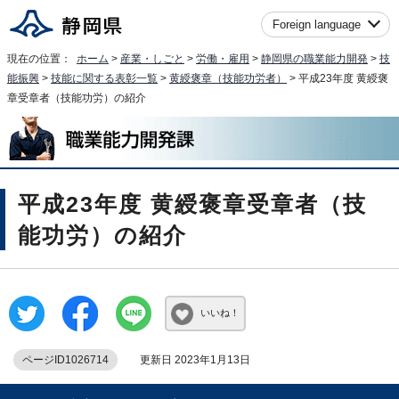
Foreign language
現在の位置：
ホーム
>
産業・しごと
>
労働・雇用
>
静岡県の職業能力開発
>
技
能振興
>
技能に関する表彰一覧
>
黄綬褒章（技能功労者）
> 平成23年度 黄綬褒
章受章者（技能功労）の紹介
平成23年度 黄綬褒章受章者（技
能功労）の紹介
いいね！
ページID1026714
更新日 2023年1月13日