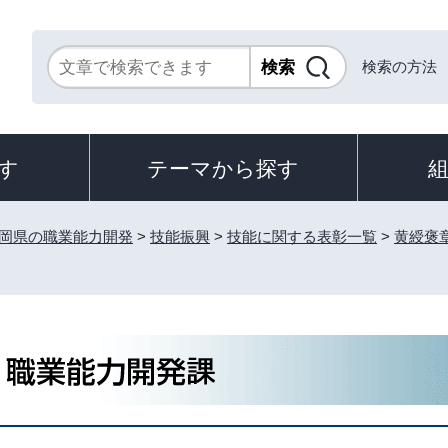
検索の方法
す
テーマから探す
岡県の職業能力開発
>
技能振興
>
技能に関する表彰一覧
>
黄綬褒