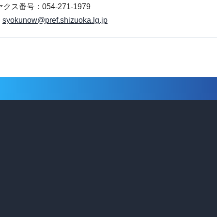
クス番号：054-271-1979
syokunow@pref.shizuoka.lg.jp