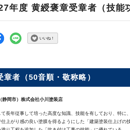
27年度 黄綬褒章受章者（技能
いいね！
受章者（50音順・敬称略）
直（静岡市）株式会社小川塗装店
して長年従事して培った高度な知識、技能を有しており、特に
で仕上がり感の良い塗膜を得るようにした「建築塗装仕上げの
い塗り工程を追加した「吹き付け工事の技能」に優れている。