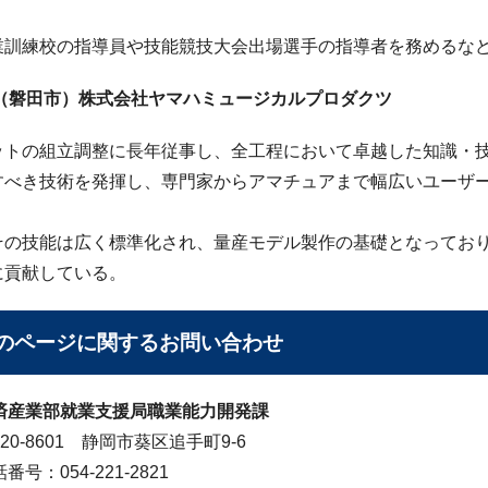
。
業訓練校の指導員や技能競技大会出場選手の指導者を務めるな
夫（磐田市）株式会社ヤマハミュージカルプロダクツ
ットの組立調整に長年従事し、全工程において卓越した知識・
すべき技術を発揮し、専門家からアマチュアまで幅広いユーザ
その技能は広く標準化され、量産モデル製作の基礎となってお
に貢献している。
のページに関する
お問い合わせ
済産業部就業支援局職業能力開発課
20-8601 静岡市葵区追手町9-6
番号：054-221-2821