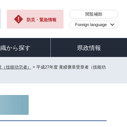
閲覧補助
防災・緊急情報
Foreign language
組織から探す
県政情報
章（技能功労者）
> 平成27年度 黄綬褒章受章者（技能功