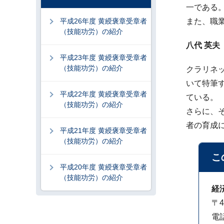
一である
平成26年度 黄綬褒章受章者
また、職
（技能功労）の紹介
八代 英
平成23年度 黄綬褒章受章者
（技能功労）の紹介
クラリネ
いて特筆
平成22年度 黄綬褒章受章者
ている。
（技能功労）の紹介
さらに、
者の育成
平成21年度 黄綬褒章受章者
（技能功労）の紹介
こ
平成20年度 黄綬褒章受章者
（技能功労）の紹介
経
〒4
電話