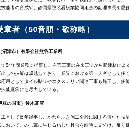
進技能者の育成や、静岡県塗装看板業協同組合の副理事長を歴
受章者（50音順・敬称略）
光（沼津市）有限会社熊谷工業所
して54年間業務に従事し、左官工事の在来工法から新建材によ
研出しの技能は卓越しており、業界における第一人者として多
の応用としてタイル貼りやエクステリア関連工事も施工し、多
や技能継承にも尽力している。
伊豆の国市）鈴木瓦店
き工として長年従事し、かわらふき施工全般に関する優れた技
工において、のし瓦に生じるねじれ具合を瞬時に見分け、反り