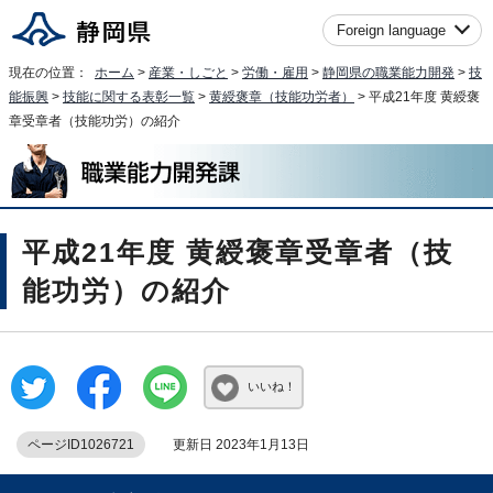
Foreign language
現在の位置：
ホーム
>
産業・しごと
>
労働・雇用
>
静岡県の職業能力開発
>
技
能振興
>
技能に関する表彰一覧
>
黄綬褒章（技能功労者）
> 平成21年度 黄綬褒
章受章者（技能功労）の紹介
平成21年度 黄綬褒章受章者（技
能功労）の紹介
いいね！
ページID1026721
更新日 2023年1月13日