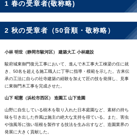
1 春の受章者(敬称略)
2 秋の受章者（50音順・敬称略）
小林 明世（静岡市駿河区） 建築大工 小林建設
駿府城東御門復元工事において、進んで木工事大工棟梁の任に就
き、50名を超える施工職人に丁寧に指導・模範を示した。古来伝
承の工法に自らの社寺建築の経験を加えて匠の技を発揮し、見事
に東御門木工事を完成させた。
山下 昭憲（浜松市西区） 造園工 山下造園
山野に自生している樹木を取り入れた日本庭園など、素材の持ち
味を引き出した作風は施主の絶大な支持を得ている。また、害虫
や強風等に強い垣根を製作する技法を生み出すなど、造園業界の
発展に大きく貢献した。