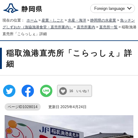
Foreign language
現在の位置：
ホーム
>
産業・しごと
>
水産・海洋
>
静岡県の水産業
>
魚ッチン
グしずおか（漁協漁港食堂・直売所案内）
>
直売所案内
>
直売所一覧
> 稲取漁港
直売所「こらっしぇ」詳細
稲取漁港直売所「こらっしぇ」詳
細
16 いいね！
ページID1028014
更新日 2025年4月24日