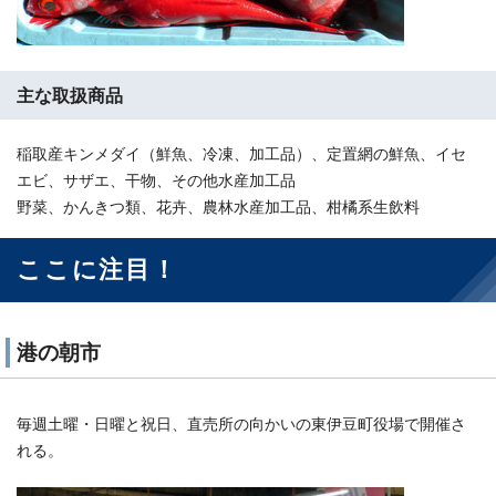
主な取扱商品
稲取産キンメダイ（鮮魚、冷凍、加工品）、定置網の鮮魚、イセ
エビ、サザエ、干物、その他水産加工品
野菜、かんきつ類、花卉、農林水産加工品、柑橘系生飲料
ここに注目！
港の朝市
毎週土曜・日曜と祝日、直売所の向かいの東伊豆町役場で開催さ
れる。