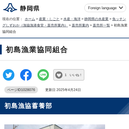
Foreign language
現在の位置：
ホーム
>
産業・しごと
>
水産・海洋
>
静岡県の水産業
>
魚ッチン
グしずおか（漁協漁港食堂・直売所案内）
>
直売所案内
>
直売所一覧
> 初島漁業
協同組合
初島漁業協同組合
1 いいね！
ページID1028076
更新日 2025年4月24日
初島漁協蓄養部