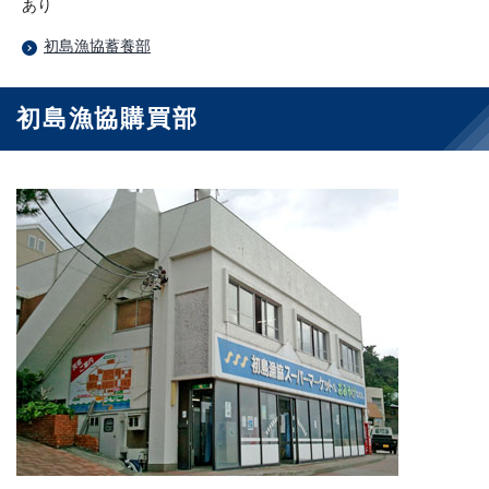
あり
初島漁協蓄養部
初島漁協購買部