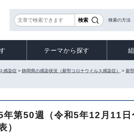
検索の方法
す
テーマから探す
ス感染症
>
静岡県の感染状況（新型コロナウイルス感染症）
>
新
5年第50週（令和5年12月11日
表）