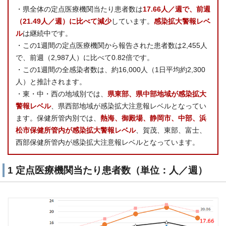
・県全体の定点医療機関当たり患者数は
17.66人／週で、前週
（21.49人／週）に比べて減少
しています。
感染拡大警報レベ
ル
は継続中です。
・この1週間の定点医療機関から報告された患者数は2,455人
で、前週（2,987人）に比べて0.82倍です。
・この1週間の全感染者数は、約16,000人（1日平均約2,300
人）と推計されます。
・東・中・西の地域別では、
県東部、県中部地域が感染拡大
警報レベル
、県西部地域が感染拡大注意報レベルとなってい
ます。保健所管内別では、
熱海、御殿場、静岡市、中部、浜
松市保健所管内が感染拡大警報レベル
、賀茂、東部、富士、
西部保健所管内が感染拡大注意報レベルとなっています。
1 定点医療機関当たり患者数（単位：人／週）