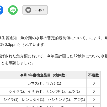
いいね！
厚生省通知「魚介類の水銀の暫定的規制値について」により、魚
銀0.3ppmとされています。
揚げされた魚介類において、今年度計画した12検体について水
ことを確認しました。
域
令和7年度検査品目（検体数）
不適数
カマス(1)、ワカシ(1)
0
シイラ(1)、イサキ(1)、カンパチ(1)、ムツ(1)
0
シイラ(1)、レンコダイ(1)、ハシキンメ(1)、アジ(1)
0