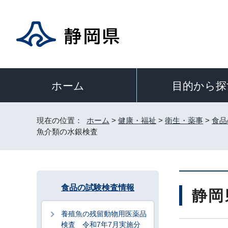
目的から探
ホーム
現在の位置：
ホーム
>
健康・福祉
>
衛生・薬事
>
食品
魚介類の水銀検査
食品の試験検査情報
静岡
養殖魚の残留動物用医薬品
検査 令和7年7月実施分