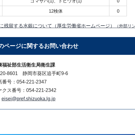
ゴマサバ(1)、トビウオ(1)
0
12検体
0
に残留する水銀について（厚生労働省ホームページ）
（外部リ
のページに関する
お問い合わせ
康福祉部生活衛生局衛生課
20-8601 静岡市葵区追手町9-6
番号：054-221-2347
クス番号：054-221-2342
eisei@pref.shizuoka.lg.jp