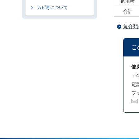
御前崎
カビ毒について
合計
魚介類
こ
健
〒4
電話
ファ