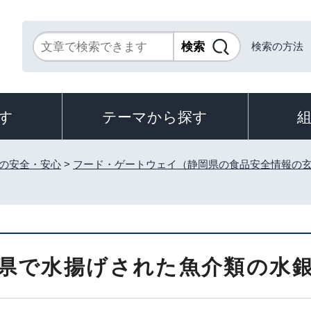
検索の方法
す
テーマから探す
の安全・安心
>
フード・ゲートウェイ（静岡県の食品安全情報の
県で水揚げされた魚介類の水