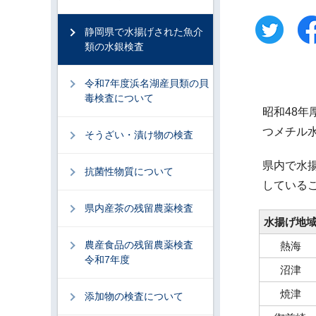
静岡県で水揚げされた魚介
類の水銀検査
令和7年度浜名湖産貝類の貝
毒検査について
昭和48年
つメチル水
そうざい・漬け物の検査
県内で水
抗菌性物質について
している
県内産茶の残留農薬検査
水揚げ地
農産食品の残留農薬検査
熱海
令和7年度
沼津
焼津
添加物の検査について