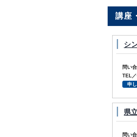
講座
シ
問い合
TEL／
申し
県
問い合