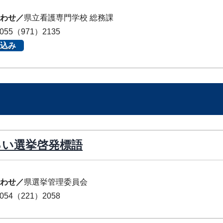
わせ／
県立看護専門学校 総務課
055（971）2135
込み
るい選挙啓発標語
わせ／
県選挙管理委員会
054（221）2058