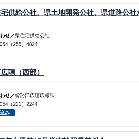
住宅供給公社、県土地開発公社、県道路公社
わせ／
県住宅供給公社
054（255）4824
事広聴（西部）
わせ／
総務部広聴広報課
054（221）2244
込み