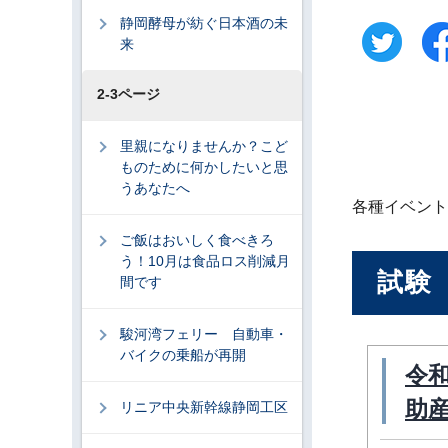
静岡酵母が紡ぐ日本酒の未
来
2-3ページ
里親になりませんか？こど
ものために何かしたいと思
うあなたへ
各種イベント
ご飯はおいしく食べきろ
う！10月は食品ロス削減月
試験
間です
駿河湾フェリー 自動車・
バイクの乗船が再開
令
助産
リニア中央新幹線静岡工区