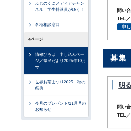
ふじのくにメディアチャン
ネル 学生特派員がゆく！
問い合
TEL／
各種相談窓口
申し
4ページ
情報ひろば 申し込みペー
募集
ジ／県民だより2025年10月
号
世界お茶まつり2025 秋の
明
祭典
今月のプレゼント/11月号の
問い合
お知らせ
TEL／