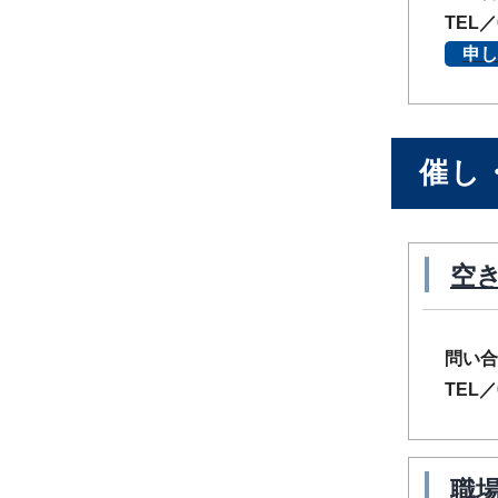
TEL／
申し
催し
空
問い合
TEL／
職