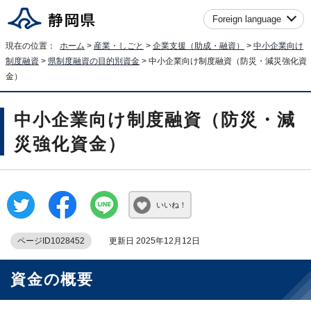
Foreign language
現在の位置：
ホーム
>
産業・しごと
>
企業支援（助成・融資）
>
中小企業向け
制度融資
>
県制度融資の目的別資金
> 中小企業向け制度融資（防災・減災強化資
金）
中小企業向け制度融資（防災・減
災強化資金）
いいね！
ページID1028452
更新日 2025年12月12日
資金の概要