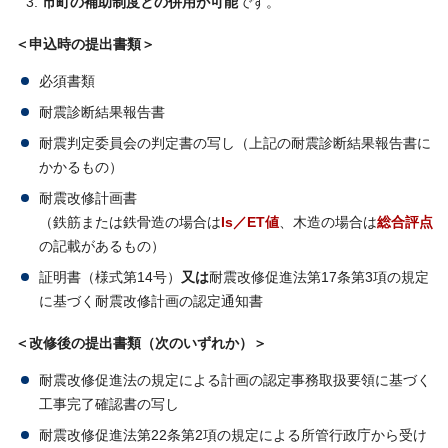
市町の補助制度との併用が可能
です。
＜申込時の提出書類＞
必須書類
耐震診断結果報告書
耐震判定委員会の判定書の写し（上記の耐震診断結果報告書に
かかるもの）
耐震改修計画書
（鉄筋または鉄骨造の場合は
Is／ET値
、木造の場合は
総合評点
の記載があるもの）
証明書（様式第14号）
又は
耐震改修促進法第17条第3項の規定
に基づく耐震改修計画の認定通知書
＜改修後の提出書類（次のいずれか）＞
耐震改修促進法の規定による計画の認定事務取扱要領に基づく
工事完了確認書の写し
耐震改修促進法第22条第2項の規定による所管行政庁から受け