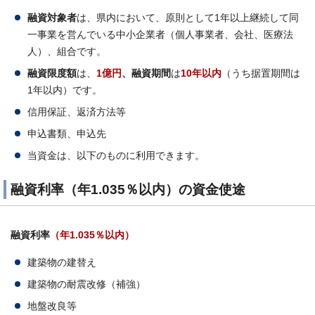
融資対象者
は、県内において、原則として1年以上継続して同
一事業を営んでいる中小企業者（個人事業者、会社、医療法
人）、組合です。
融資限度額
は、
1億円
、
融資期間
は
10年以内
（うち据置期間は
1年以内）です。
信用保証、返済方法等
申込書類、申込先
当資金は、以下のものに利用できます。
融資利率（年1.035％以内）の資金使途
融資利率
（年1.035％以内）
建築物の建替え
建築物の耐震改修（補強）
地盤改良等