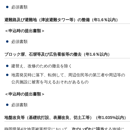
必須書類
避難路及び避難地（津波避難タワー等）の整備（年1.6％以内）
＜申込時の提出書類＞
必須書類
ブロック塀、石塀等及び広告看板等の撤去（年1.6％以内）
建替え、改修のための撤去を除く
地震発災時に落下、転倒して、周辺住民等の第三者や周辺等の
公共施設に被害を与えるおそれがあるもの
＜申込時の提出書類＞
必須書類
地盤改良等（基礎杭打設、表層改良、切土工等）（年1.035%以内）
静岡県第4次地震被害想定において、
次のいずれに該当
する地域に