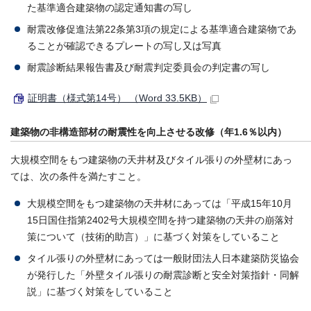
た基準適合建築物の認定通知書の写し
耐震改修促進法第22条第3項の規定による基準適合建築物であ
ることが確認できるプレートの写し又は写真
耐震診断結果報告書及び耐震判定委員会の判定書の写し
証明書（様式第14号） （Word 33.5KB）
建築物の非構造部材の耐震性を向上させる改修（年1.6％以内）
大規模空間をもつ建築物の天井材及びタイル張りの外壁材にあっ
ては、次の条件を満たすこと。
大規模空間をもつ建築物の天井材にあっては「平成15年10月
15日国住指第2402号大規模空間を持つ建築物の天井の崩落対
策について（技術的助言）」に基づく対策をしていること
タイル張りの外壁材にあっては一般財団法人日本建築防災協会
が発行した「外壁タイル張りの耐震診断と安全対策指針・同解
説」に基づく対策をしていること