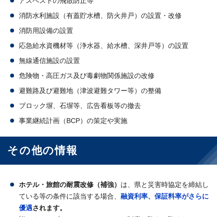
アスベストの飛散防止等
消防水利施設（有蓋貯水槽、防火井戸）の設置・改修
消防用設備の設置
応急給水資機材等（浄水器、給水槽、深井戸等）の設置
無線通信施設の設置
危険物・高圧ガス及び毒劇物関係施設の改修
避難路及び避難地（津波避難タワー等）の整備
ブロック塀、石塀等、広告看板等の撤去
事業継続計画（BCP）の策定や実施
その他の情報
ホテル・旅館の耐震改修（補強）
は、県と災害時協定を締結し
ている等の条件に該当する場合、
融資利率、保証料率がさらに
優遇
されます。