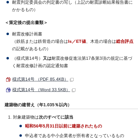
耐震判定委員会の判定書の写し（上記の耐震診断結果報告書に
かかるもの）
＜策定後の提出書類＞
耐震改修計画書
（鉄筋または鉄骨造の場合は
Is／ET値
、木造の場合は
総合評点
の記載があるもの）
（様式第14号）
又は
耐震改修促進法第17条第3項の規定に基づ
く耐震改修計画の認定通知書
様式第14号 （PDF 85.4KB）
様式第14号 （Word 33.5KB）
建築物の建替え（年1.035％以内）
対象建築物は
次のすべてに該当
昭和56年5月31日以前に建築されたもの
申込者である中小企業者が所有者となっているもの