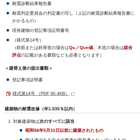
耐震診断結果報告書
耐震判定委員会の判定書の写し（上記の耐震診断結果報告書に
かかるもの）
現有建物の登記事項証明書等
（様式第14号）
（鉄筋または鉄骨造の場合は
Qu／Qun値
、木造の場合は
総合
評点
の記載がある書類なども必要となります）
＜建替え後の提出書類＞
登記事項証明書
様式第14号 （PDF 85.4KB）
建築物の耐震改修（年1.035％以内）
対象建築物は
次のすべてに該当
昭和56年5月31日以前に建築されたもの