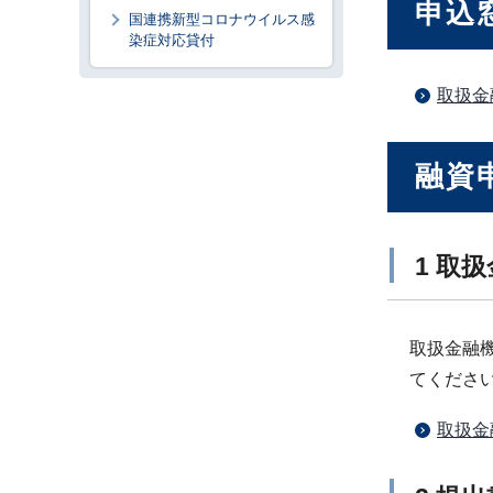
申込
国連携新型コロナウイルス感
染症対応貸付
取扱金
融資
1 取
取扱金融
てくださ
取扱金