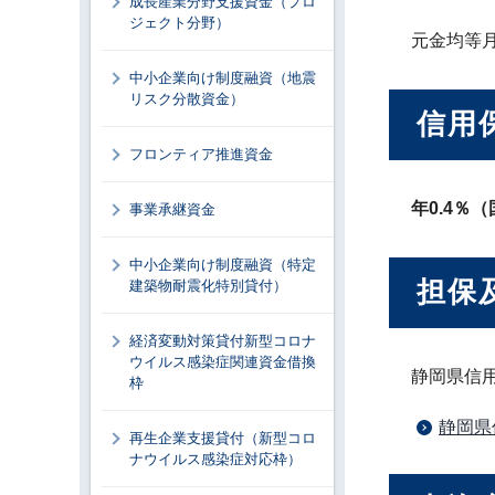
成長産業分野支援資金（プロ
ジェクト分野）
元金均等
中小企業向け制度融資（地震
リスク分散資金）
信用
フロンティア推進資金
年0.4％
事業承継資金
中小企業向け制度融資（特定
担保
建築物耐震化特別貸付）
経済変動対策貸付新型コロナ
ウイルス感染症関連資金借換
静岡県信
枠
静岡県
再生企業支援貸付（新型コロ
ナウイルス感染症対応枠）