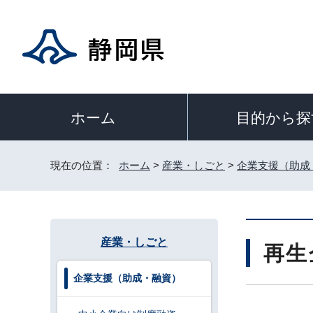
目的から探
ホーム
現在の位置：
ホーム
>
産業・しごと
>
企業支援（助成
産業・しごと
再生
企業支援（助成・融資）