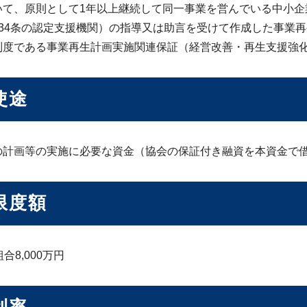
いて、原則として1年以上継続して同一事業を営んでいる中小企
134条の認定支援機関）の指導又は助言を受けて作成した事業
制度である事業再生計画実施関連保証（経営改善・再生支援強
使途
の計画等の実施に必要な資金（協会の保証付き融資を本資金で
限度額
合8,000万円