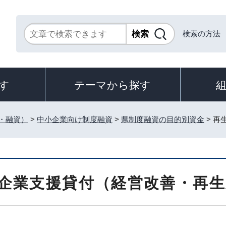
検索の方法
す
テーマから探す
・融資）
>
中小企業向け制度融資
>
県制度融資の目的別資金
> 
企業支援貸付（経営改善・再生