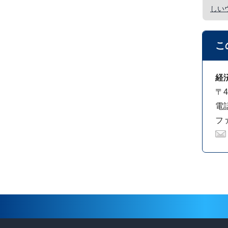
しい
こ
経
〒4
電話
ファ