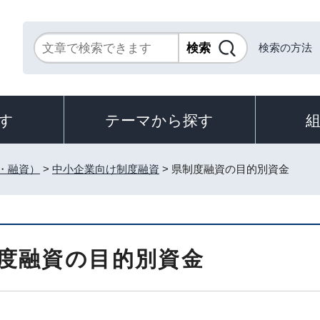
検索の方法
す
テーマから探す
・融資）
>
中小企業向け制度融資
> 県制度融資の目的別資金
度融資の目的別資金