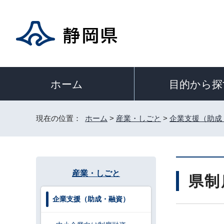
目的から探
ホーム
現在の位置：
ホーム
>
産業・しごと
>
企業支援（助成
産業・しごと
県制
企業支援（助成・融資）