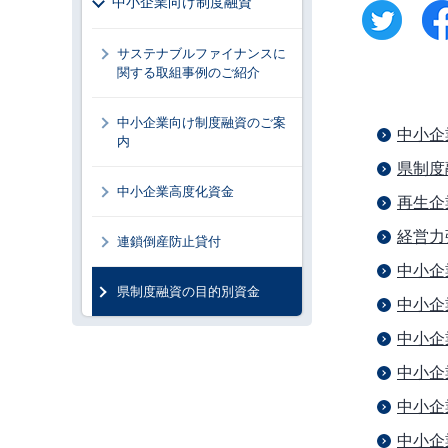
中小企業向け制度融資
サステナブルファイナンスに
関する取組事例のご紹介
中小企業向け制度融資のご案
中小企
内
県制度
中小企業高度化資金
再生企
経営力
連鎖倒産防止貸付
中小企
県制度融資の目的別資金
中小企
中小企
中小企
中小企
中小企