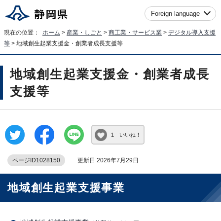
Foreign language
現在の位置：
ホーム
>
産業・しごと
>
商工業・サービス業
>
デジタル導入支援
等
> 地域創生起業支援金・創業者成長支援等
地域創生起業支援金・創業者成長
支援等
1 いいね！
ページID1028150
更新日 2026年7月29日
地域創生起業支援事業