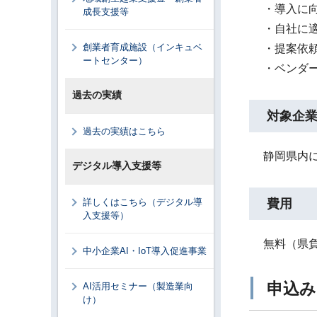
・導入に
成長支援等
・自社に
創業者育成施設（インキュベ
・提案依頼
ートセンター）
・ベンダ
過去の実績
対象企
過去の実績はこちら
静岡県内
デジタル導入支援等
詳しくはこちら（デジタル導
費用
入支援等）
無料（県
中小企業AI・IoT導入促進事業
申込み
AI活用セミナー（製造業向
け）