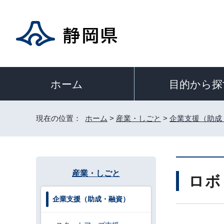
目的から探
ホーム
現在の位置：
ホーム
>
産業・しごと
>
企業支援（助成
産業・しごと
ロボ
企業支援（助成・融資）