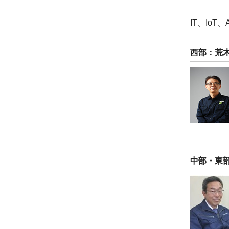
IT、Io
西部：荒
中部・東