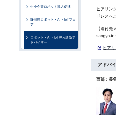
中小企業ロボット導入促進
ヒアリン
ドレスへ
静岡県ロボット・AI・IoTフェ
ア
【送付先
sangyo-inn
ロボット・AI・IoT導入診断ア
ドバイザー
ヒアリン
アドバイ
西部：長