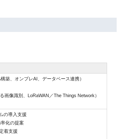
PA構築、オンプレAI、データベース連携）
別、LoRaWAN／The Things Network）
ムの導入支援
効率化の提案
定着支援