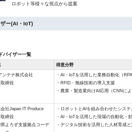
ロボット等様々な視点から提案
ー(AI・IoT)
Tアドバイザー一覧
属
得意分野
アンテナ株式会社
・AI・IoTを活用した業務自動化（R
表取締役
・RFID・無線技術の導入支援
・農業・製造業向けAI応用（CNNによる画像識
会社Japan IT Produce
・ロボットとAIを組み合わせたシステ
表取締役
・AI・IoTを活用した現場の自動化・
岡県よろず支援拠点コーデ
・デジタル技術を活用した人材育成と