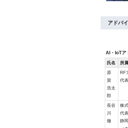
アドバイザ
AI・Io
氏名
所
原
RF
賀
代
浩太
郎
長谷
株式
川
代
徹
静