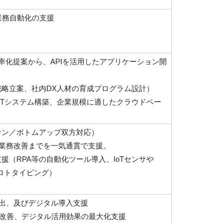
、業務自動化の支援
率化提案から、APIを活用したアプリケーション開
戦略立案、社内DX人材の育成プログラム設計）
IoTシステム構築、企業規模に適したクラウドベー
ウン／ボトムアップ双方対応）
業務改善までを一気通貫で支援。
援（RPA等の自動化ツール導入、IoTセンサや
模プロトタイピング）
出、及びデジタル導入支援
セス改善、デジタル活用効果の最大化支援