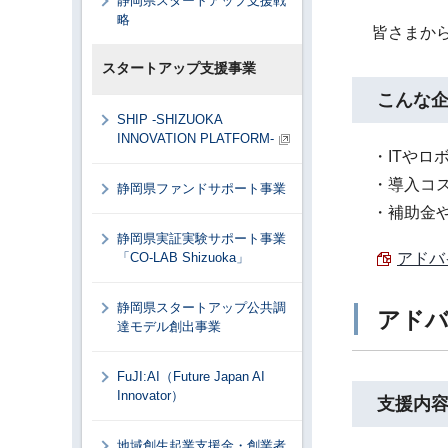
静岡県スタートアップ支援戦
略
皆さまから
スタートアップ支援事業
こんな
SHIP -SHIZUOKA
INNOVATION PLATFORM-
・ITや
・導入コ
静岡県ファンドサポート事業
・補助金
静岡県実証実験サポート事業
「CO-LAB Shizuoka」
アドバイ
静岡県スタートアップ公共調
アドバ
達モデル創出事業
FuJI:AI（Future Japan AI
Innovator）
支援内
地域創生起業支援金・創業者