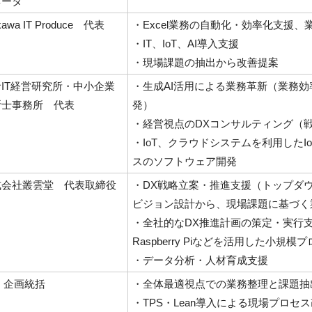
ネータ
ikawa IT Produce 代表
・Excel業務の自動化・効率化支援
・IT、IoT、AI導入支援
・現場課題の抽出から改善提案
IT経営研究所・中小企業
・生成AI活用による業務革新（業務効
断士事務所 代表
発）
・経営視点のDXコンサルティング（
・IoT、クラウドシステムを利用した
スのソフトウェア開発
式会社叢雲堂 代表取締役
・DX戦略立案・推進支援（トップダ
ビジョン設計から、現場課題に基づく
・全社的なDX推進計画の策定・実行支
Raspberry Piなどを活用した小規
・データ分析・人材育成支援
I 企画統括
・全体最適視点での業務整理と課題抽
・TPS・Lean導入による現場プロ