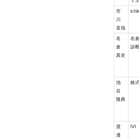
ィ
市
ich
川
直哉
名
名倉
倉
診
真史
池
株
谷
隆典
渡
IV
邊