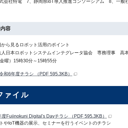
式会社特電 7、静岡県IoT導入推進コンソーシアム 8、一
ー内容
例から見るロボット活用のポイント
法人日本ロボットシステムインテグレータ協会 専務理事 高
金曜）15時30分～15時55分
和6年度チラシ （PDF 595.3KB）
ファイル
Fujinokuni Digital's Dayチラシ （PDF 595.3KB）
トやIoT機器の展示、セミナーを行うイベントのチラシ