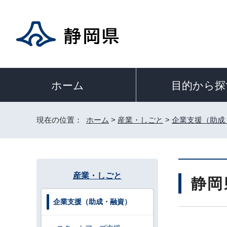
目的から探
ホーム
現在の位置：
ホーム
>
産業・しごと
>
企業支援（助成
産業・しごと
静岡
企業支援（助成・融資）