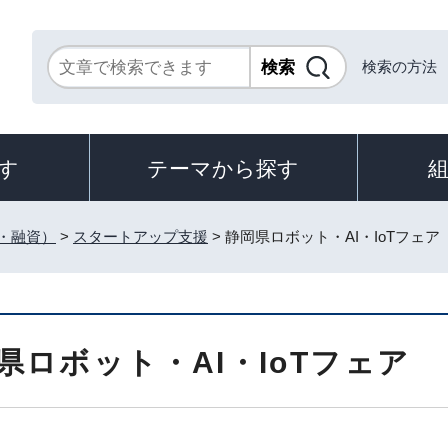
検索の方法
す
テーマから探す
・融資）
>
スタートアップ支援
> 静岡県ロボット・AI・IoTフェア
県ロボット・AI・IoTフェア