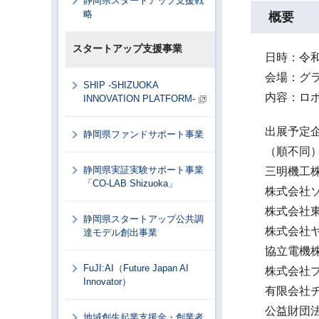
静岡県スタートアップ支援戦
略
概要
スタートアップ支援事業
日時：令和
会場：グラ
SHIP -SHIZUOKA
内容：ロボ
INNOVATION PLATFORM-
出展予定
静岡県ファンドサポート事業
（順不同）S
静岡県実証実験サポート事業
三明機工
「CO-LAB Shizuoka」
株式会社
株式会社東
静岡県スタートアップ公共調
株式会社
達モデル創出事業
協立電機
FuJI:AI（Future Japan AI
株式会社プ
Innovator）
有限会社
公益財団
地域創生起業支援金・創業者