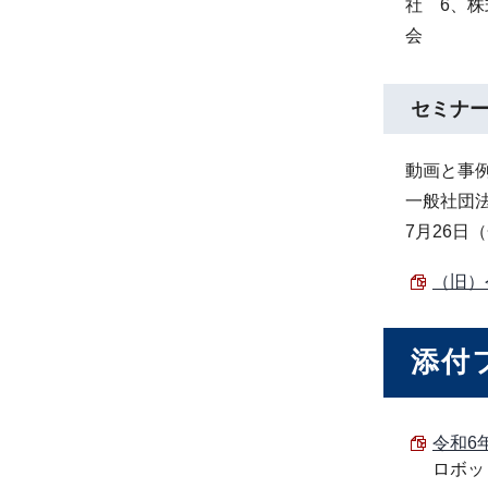
社 6、株
会
セミナ
動画と事
一般社団
7月26日（
（旧）令
添付
令和6年度
ロボッ