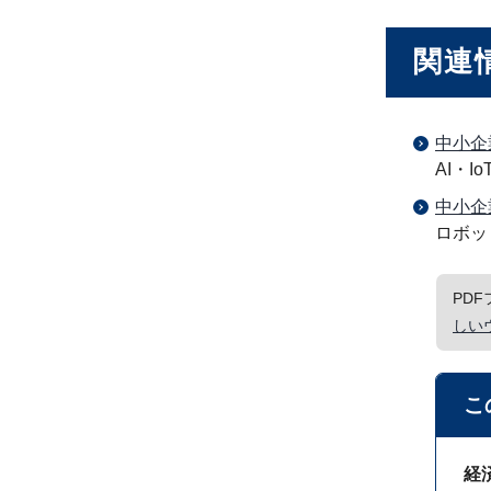
関連
中小企
AI・
中小企
ロボッ
PD
しい
こ
経