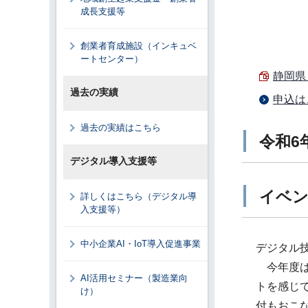
成長支援等
創業者育成施設（インキュベ
ートセンター）
静岡県ロ
過去の実績
申込は
過去の実績はこちら
令和6年
デジタル導入支援等
イベン
詳しくはこちら（デジタル導
入支援等）
中小企業AI・IoT導入促進事業
デジタル
今年度は、
AI活用セミナー（製造業向
トを感じ
け）
付もおこ