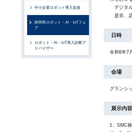
デジタル
中小企業ロボット導入促進
是非、足
静岡県ロボット・AI・IoTフェ
ア
日時
ロボット・AI・IoT導入診断ア
ドバイザー
令和6年7月
会場
グランシッ
展示内
1、SMC