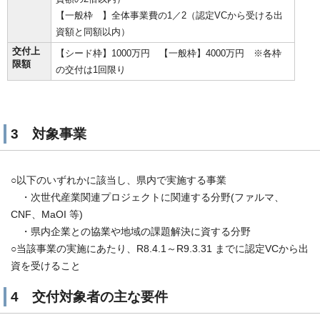
【一般枠 】全体事業費の1／2（認定VCから受ける出
資額と同額以内）
交付上
【シード枠】1000万円 【一般枠】4000万円 ※各枠
限額
の交付は1回限り
3 対象事業
○以下のいずれかに該当し、県内で実施する事業
・次世代産業関連プロジェクトに関連する分野(ファルマ、
CNF、MaOI 等)
・県内企業との協業や地域の課題解決に資する分野
○当該事業の実施にあたり、R8.4.1～R9.3.31 までに認定VCから出
資を受けること
4 交付対象者の主な要件