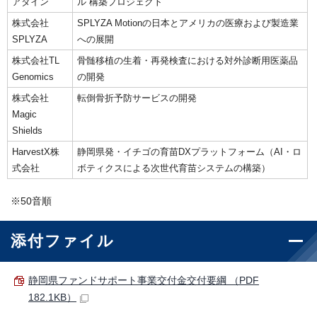
アダイン
ル”構築プロジェクト
株式会社
SPLYZA Motionの日本とアメリカの医療および製造業
SPLYZA
への展開
株式会社TL
骨髄移植の生着・再発検査における対外診断用医薬品
Genomics
の開発
株式会社
転倒骨折予防サービスの開発
Magic
Shields
HarvestX株
静岡県発・イチゴの育苗DXプラットフォーム（AI・ロ
式会社
ボティクスによる次世代育苗システムの構築）
※50音順
添付ファイル
静岡県ファンドサポート事業交付金交付要綱 （PDF
182.1KB）