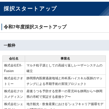
採択スタートアップ
令和7年度採択スタートアップ
一般枠
会社名
事業名
株式会社EX-
マルチ粒子源としての高繰り返しレーザーシステムの
Fusion
確立
株式会社クオ
静岡県内医療過疎地域と外科系ハイスキル医師のマッ
トミー
チングによる早期手術の実現プロジェクト
株式会社クロ
産後うつを予防する世界一の育児AIを静岡から〜静岡
スメディスン
県の市町で実証する産後ケア〜
株式会社シェ
地方観光・飲食産業における“シェフキャリア循環モデ