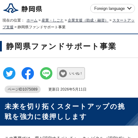
Foreign language
現在の位置：
ホーム
>
産業・しごと
>
企業支援（助成・融資）
>
スタートアッ
プ支援
> 静岡県ファンドサポート事業
静岡県ファンドサポート事業
いいね！
ページID1075089
更新日 2026年5月11日
未来を切り拓くスタートアップの挑
戦を強力に後押しします