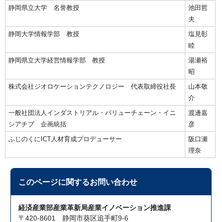
静岡県立大学 名誉教授
池田哲
夫
静岡大学情報学部 教授
塩見彰
睦
静岡県立大学経営情報学部 教授
湯瀬裕
昭
株式会社ジオロケーションテクノロジー 代表取締役社長
山本敬
介
一般社団法人インダストリアル・バリューチェーン・イニ
渡邊嘉
シアチブ 企画統括
彦
ふじのくにICT人材育成プロデューサー
阪口瀬
理奈
このページに関する
お問い合わせ
経済産業部産業革新局産業イノベーション推進課
〒420-8601 静岡市葵区追手町9-6