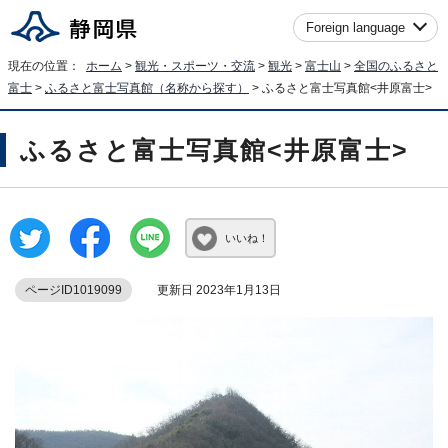
Foreign language
現在の位置：
ホーム
>
観光・スポーツ・交流
>
観光
>
富士山
>
全国のふるさと
富士
>
ふるさと富士写真館（名称から探す）
> ふるさと富士写真館<井原富士>
ふるさと富士写真館<井原富士>
いいね！
ページID1019099
更新日 2023年1月13日