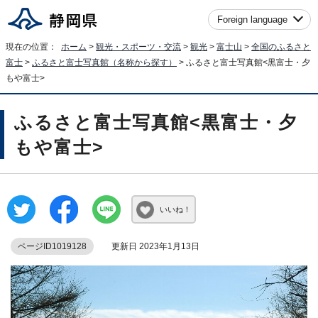
Foreign language
現在の位置：
ホーム
>
観光・スポーツ・交流
>
観光
>
富士山
>
全国のふるさと
富士
>
ふるさと富士写真館（名称から探す）
> ふるさと富士写真館<黒富士・夕
もや富士>
ふるさと富士写真館<黒富士・夕
もや富士>
いいね！
ページID1019128
更新日 2023年1月13日