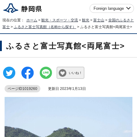
Foreign language
現在の位置：
ホーム
>
観光・スポーツ・交流
>
観光
>
富士山
>
全国のふるさと
富士
>
ふるさと富士写真館（名称から探す）
> ふるさと富士写真館<両尾富士>
ふるさと富士写真館<両尾富士>
いいね！
ページID1019260
更新日 2023年1月13日