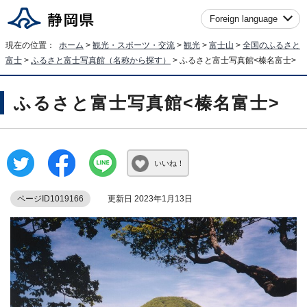
Foreign language
現在の位置：
ホーム
>
観光・スポーツ・交流
>
観光
>
富士山
>
全国のふるさと
富士
>
ふるさと富士写真館（名称から探す）
> ふるさと富士写真館<榛名富士>
ふるさと富士写真館<榛名富士>
いいね！
ページID1019166
更新日 2023年1月13日