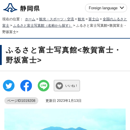
Foreign language
現在の位置：
ホーム
>
観光・スポーツ・交流
>
観光
>
富士山
>
全国のふるさと
富士
>
ふるさと富士写真館（名称から探す）
> ふるさと富士写真館<敦賀富士・
野坂富士>
ふるさと富士写真館<敦賀富士・
野坂富士>
いいね！
ページID1019208
更新日 2023年1月13日