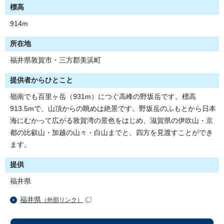
標高
914m
所在地
福井県敦賀市・三方郡美浜町
提供者からひとこと
嶺南でも百里ヶ岳（931m）につぐ高峰の野坂岳です。標高
913.5mで、山頂からの眺めは絶景です。野坂岳のふもとから日本
海にむかって広がる敦賀湾の景色をはじめ、滋賀県の伊吹山・京
都の比叡山・加越の山々・白山までと、四方を見渡すことができ
ます。
提供
福井県
福井県
（外部リンク）