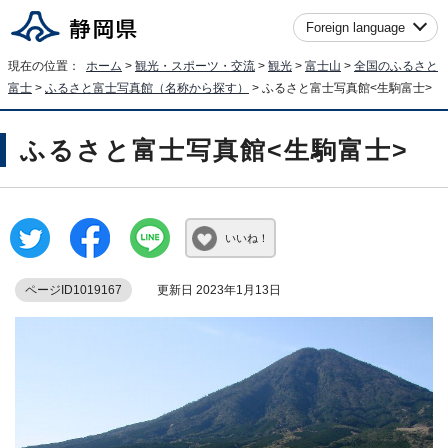
Foreign language
現在の位置：
ホーム
>
観光・スポーツ・交流
>
観光
>
富士山
>
全国のふるさと
富士
>
ふるさと富士写真館（名称から探す）
> ふるさと富士写真館<生駒富士>
ふるさと富士写真館<生駒富士>
いいね！
ページID1019167
更新日 2023年1月13日