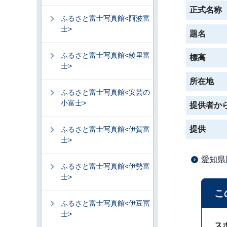
正式名称
ふるさと富士写真館<阿波富
士>
題名
ふるさと富士写真館<綾里富
標高
士>
所在地
ふるさと富士写真館<安芸の
小富士>
提供者か
提供
ふるさと富士写真館<伊賀富
士>
愛知県
ふるさと富士写真館<伊勢富
士>
こ
ふるさと富士写真館<伊豆冨
士>
ス