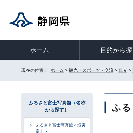
目的から探
ホーム
現在の位置：
ホーム
>
観光・スポーツ・交流
>
観光
>
ふるさと富士写真館（名称
ふる
から探す）
ふるさと富士写真館＜蝦夷
富士＞