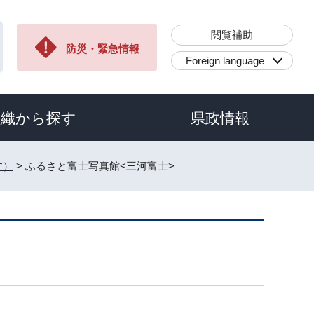
閲覧補助
防災・緊急情報
Foreign language
組織から探す
県政情報
す）
> ふるさと富士写真館<三河富士>