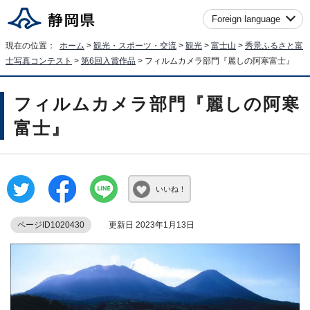
Foreign language
現在の位置：
ホーム
>
観光・スポーツ・交流
>
観光
>
富士山
>
秀景ふるさと富
士写真コンテスト
>
第6回入賞作品
> フィルムカメラ部門『麗しの阿寒富士』
フィルムカメラ部門『麗しの阿寒
富士』
いいね！
ページID1020430
更新日 2023年1月13日