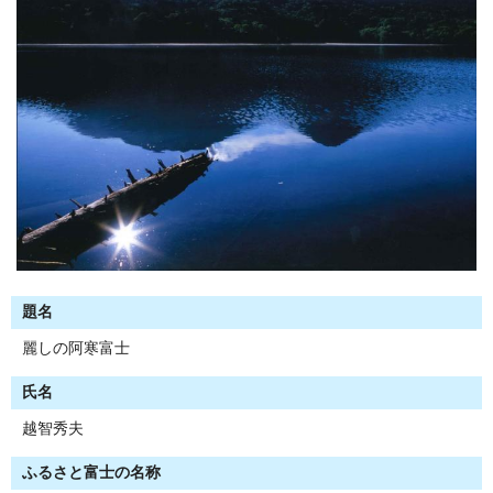
題名
麗しの阿寒富士
氏名
越智秀夫
ふるさと富士の名称