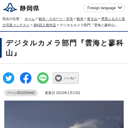
Foreign language
現在の位置：
ホーム
>
観光・スポーツ・交流
>
観光
>
富士山
>
秀景ふるさと富
士写真コンテスト
>
第6回入賞作品
> デジタルカメラ部門『雲海と蓼科山』
デジタルカメラ部門『雲海と蓼科
山』
いいね！
ページID1020442
更新日 2023年1月13日