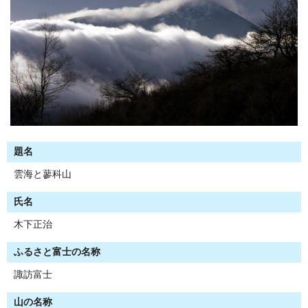
題名
雲海と蓼科山
氏名
木下正治
ふるさと富士の名称
諏訪富士
山の名称