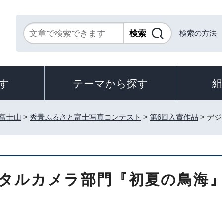
検索の方法
す
テーマから探す
富士山
>
秀景ふるさと富士写真コンテスト
>
第6回入賞作品
> デ
タルカメラ部門『初夏の鳥海