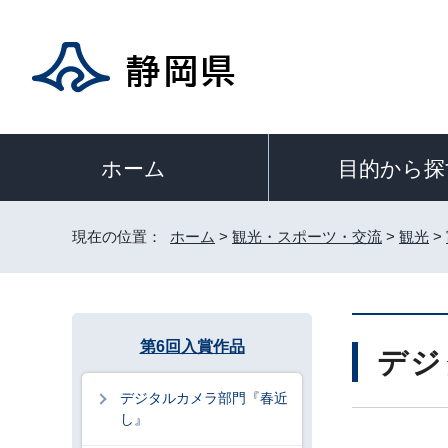
目的から探
ホーム
現在の位置：
ホーム
>
観光・スポーツ・交流
>
観光
>
第6回入賞作品
デジ
デジタルカメラ部門『春近
し』