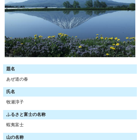
題名
あぜ道の春
氏名
牧瀬淳子
ふるさと富士の名称
蝦夷富士
山の名称