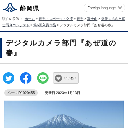
Foreign language
現在の位置：
ホーム
>
観光・スポーツ・交流
>
観光
>
富士山
>
秀景ふるさと富
士写真コンテスト
>
第6回入賞作品
> デジタルカメラ部門『あぜ道の春』
デジタルカメラ部門『あぜ道の
春』
いいね！
ページID1020455
更新日 2023年1月13日