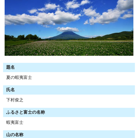
題名
夏の蝦夷富士
氏名
下村俊之
ふるさと富士の名称
蝦夷富士
山の名称