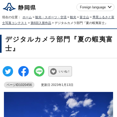
Foreign language
現在の位置：
ホーム
>
観光・スポーツ・交流
>
観光
>
富士山
>
秀景ふるさと富
士写真コンテスト
>
第6回入賞作品
> デジタルカメラ部門『夏の蝦夷富士』
デジタルカメラ部門『夏の蝦夷富
士』
いいね！
ページID1020456
更新日 2023年1月13日