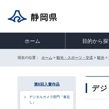
目的から探
ホーム
現在の位置：
ホーム
>
観光・スポーツ・交流
>
観光
>
第6回入賞作品
デジ
デジタルカメラ部門『春近
し』