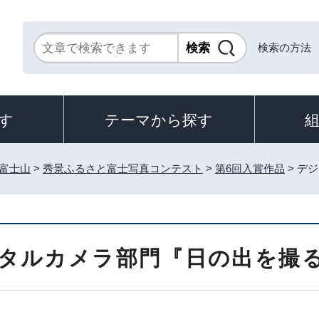
検索の方法
す
テーマから探す
富士山
>
秀景ふるさと富士写真コンテスト
>
第6回入賞作品
> デ
タルカメラ部門『日の出を撮