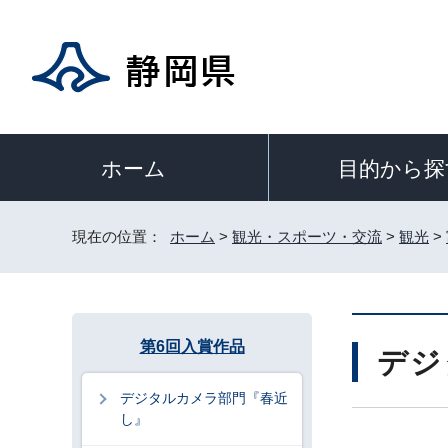
目的から探
ホーム
現在の位置：
ホーム
>
観光・スポーツ・交流
>
観光
>
第6回入賞作品
デジ
デジタルカメラ部門『春近
し』