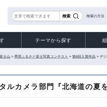
検索の方法
す
テーマから探す
富士山
>
秀景ふるさと富士写真コンテスト
>
第6回入賞作品
> デ
タルカメラ部門『北海道の夏