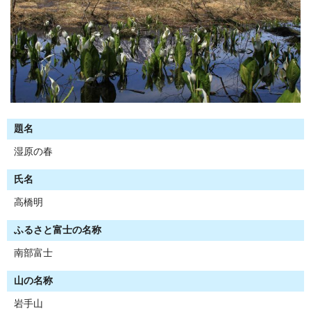
題名
湿原の春
氏名
高橋明
ふるさと富士の名称
南部富士
山の名称
岩手山