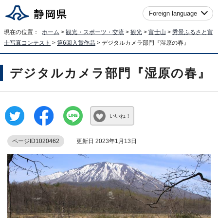
Foreign language
現在の位置：
ホーム
>
観光・スポーツ・交流
>
観光
>
富士山
>
秀景ふるさと富
士写真コンテスト
>
第6回入賞作品
> デジタルカメラ部門『湿原の春』
デジタルカメラ部門『湿原の春』
いいね！
ページID1020462
更新日 2023年1月13日