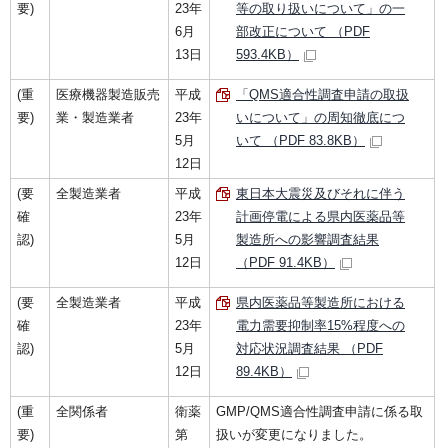
要)
23年
等の取り扱いについて」の一
6月
部改正について （PDF
13日
593.4KB）
(重
医療機器製造販売
平成
「QMS適合性調査申請の取扱
要)
業・製造業者
23年
いについて」の周知徹底につ
5月
いて （PDF 83.8KB）
12日
(要
全製造業者
平成
東日本大震災及びそれに伴う
確
23年
計画停電による県内医薬品等
認)
5月
製造所への影響調査結果
12日
（PDF 91.4KB）
(要
全製造業者
平成
県内医薬品等製造所における
確
23年
電力需要抑制率15%程度への
認)
5月
対応状況調査結果 （PDF
12日
89.4KB）
(重
全関係者
衛薬
GMP/QMS適合性調査申請に係る取
要)
第
扱いが変更になりました。