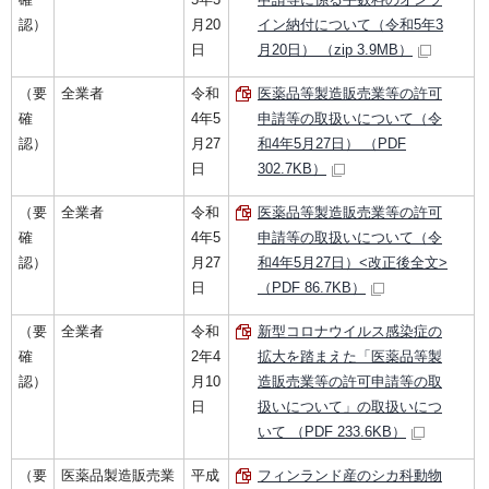
認）
月20
イン納付について（令和5年3
日
月20日） （zip 3.9MB）
（要
全業者
令和
医薬品等製造販売業等の許可
確
4年5
申請等の取扱いについて（令
認）
月27
和4年5月27日） （PDF
日
302.7KB）
（要
全業者
令和
医薬品等製造販売業等の許可
確
4年5
申請等の取扱いについて（令
認）
月27
和4年5月27日）<改正後全文>
日
（PDF 86.7KB）
（要
全業者
令和
新型コロナウイルス感染症の
確
2年4
拡大を踏まえた「医薬品等製
認）
月10
造販売業等の許可申請等の取
日
扱いについて」の取扱いにつ
いて （PDF 233.6KB）
（要
医薬品製造販売業
平成
フィンランド産のシカ科動物