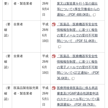
要）
者・製造業者
26年
業又は製造業を行う旨の届出
9月4
等について<厚生労働省からの
日
通知> （PDF 488.0KB）
（要
全業者
平成
「医薬品・医療機器等安全性
確
26年
情報報告制度」に基づく報告
認）
6月
の電子メールでの受付不可期
19日
間について （PDF 51.4KB）
（要
全業者
平成
「医薬品・医療機器等安全性
確
26年
情報報告制度」に基づく報告
認）
6月
の電子メールでの受付不可期
19日
間について<訂正通知> （PDF
36.6KB）
（要
医薬品製造販売業
平成
医療用後発医薬品に係る承認
確
者・製造業者
26年
審査及びGMP適合性調査申請
認）
5月1
のスケジュール等について<薬
日
事課通知> （PDF 69.7KB）