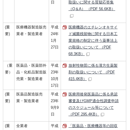
日
取扱いに関する質疑応答集
（Q＆A） （PDF 56.6KB）
(重
医療機器製造販売
平成
医療機器のエチレンオキサイ
要)
業者・製造業者
24年
ド滅菌残留物に関する日本工
1月
業規格の制定に伴う薬事法上
27日
の取扱いについて （PDF
68.3KB）
（重
医薬品・医薬部外
平成
放射性物質に係る漢方生薬製
要）
品・化粧品製造販
23年
剤の取扱いについて （PDF
売業・製造業者
10月
415.4KB）
17日
(重
医薬品製造販売
平成
医療用後発医薬品に係る承認
要)
業・製造業者
23年
審査及びGMP適合性調査申請
9月9
のスケジュール等について
日
（PDF 295.4KB）
(重
全業者
平成
「医薬品・医療機器等の回収