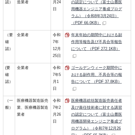
認）
造業者
月24
の認定について（富士山麓医
日
用機器エンジニア養成プログ
ラム）（令和8年3月24日）
（PDF 66.0KB）
（要
全業者
令和
年末年始の期間中における副
確
7年
作用等報告及び不具合等報告
認）
12月
について （PDF 272.1KB）
25日
(要
全業者
令和
ゴールデンウィーク期間中に
確
7年5
おける副作用、不具合等の報
認）
月1
告について （PDF 37.8KB）
日
（一
医療機器製造販売
令和
医療機器総括製造販売責任者
般）
業、医療機器製造
7年2
及び責任技術者に対する講習
業者
月26
の認定について（富士山麓医
日
用機器開発エンジニア養成プ
ログラム）（令和7年12月26