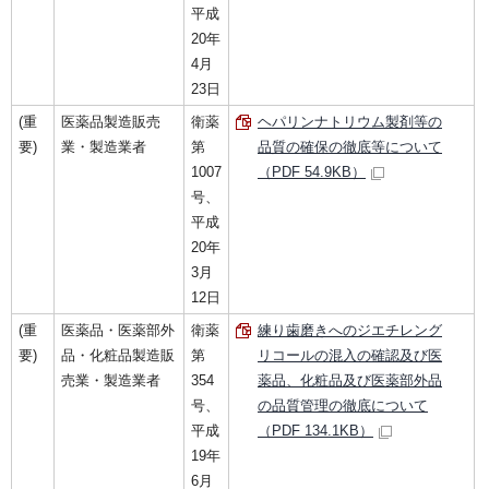
平成
20年
4月
23日
(重
医薬品製造販売
衛薬
ヘパリンナトリウム製剤等の
要)
業・製造業者
第
品質の確保の徹底等について
1007
（PDF 54.9KB）
号、
平成
20年
3月
12日
(重
医薬品・医薬部外
衛薬
練り歯磨きへのジエチレング
要)
品・化粧品製造販
第
リコールの混入の確認及び医
売業・製造業者
354
薬品、化粧品及び医薬部外品
号、
の品質管理の徹底について
平成
（PDF 134.1KB）
19年
6月