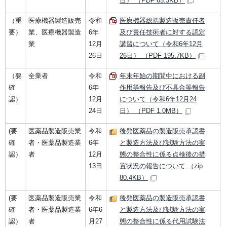
日） （PDF 65.3KB）
（重
医療機器製造販売
令和
医療機器総括製造販売責任者
要）
業、医療機器製造
6年
及び責任技術者に対する認定
業
12月
講習について（令和6年12月
26日
26日） （PDF 195.7KB）
（要
全業者
令和
年末年始の期間中における副
確
6年
作用等報告及び不具合等報告
認）
12月
について（令和6年12月24
24日
日） （PDF 1.0MB）
(要
医薬品製造販売業
令和
後発医薬品の製造販売承認書
確
者・医薬品製造業
6年
と製造方法及び試験方法の実
認）
者
12月
態の整合性に係る点検後の措
13日
置状況の報告について （zip
80.4KB）
(要
医薬品製造販売業
令和
後発医薬品の製造販売承認書
確
者・医薬品製造業
6年6
と製造方法及び試験方法の実
認）
者
月27
態の整合性に係る代用試験法