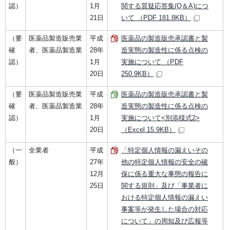
認）
1月
関する質疑応答集(Q＆A)につ
21日
いて （PDF 181.8KB）
（要
医薬品製造販売業
平成
医薬品の製造販売承認書と製
確
者、医薬品製造業
28年
造実態の製造性に係る点検の
認）
1月
実施について （PDF
20日
250.9KB）
（要
医薬品製造販売業
平成
医薬品の製造販売承認書と製
確
者、医薬品製造業
28年
造実態の製造性に係る点検の
認）
1月
実施について<別添様式2>
20日
（Excel 15.9KB）
（一
全業者
平成
「特定個人情報の漏えいその
般）
27年
他の特定個人情報の安全の確
12月
保に係る重大な事態の報告に
25日
関する規則」及び「事業者に
おける特定個人情報の漏えい
事案等が発生した場合の対応
について」の周知及び広報等