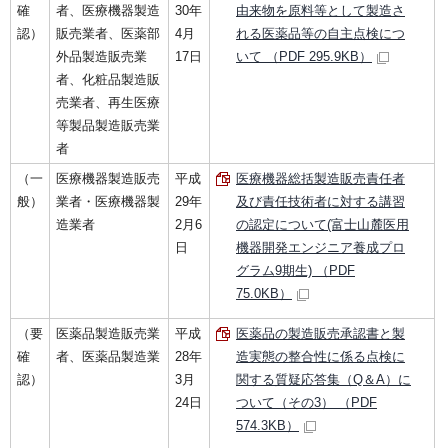
確
者、医療機器製造
30年
由来物を原料等として製造さ
認）
販売業者、医薬部
4月
れる医薬品等の自主点検につ
外品製造販売業
17日
いて （PDF 295.9KB）
者、化粧品製造販
売業者、再生医療
等製品製造販売業
者
（一
医療機器製造販売
平成
医療機器総括製造販売責任者
般）
業者・医療機器製
29年
及び責任技術者に対する講習
造業者
2月6
の認定について(富士山麓医用
日
機器開発エンジニア養成プロ
グラム9期生) （PDF
75.0KB）
（要
医薬品製造販売業
平成
医薬品の製造販売承認書と製
確
者、医薬品製造業
28年
造実態の整合性に係る点検に
認）
3月
関する質疑応答集（Q＆A）に
24日
ついて（その3） （PDF
574.3KB）