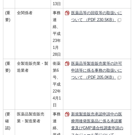
13日
(重
全関係者
事務
医薬品等の回収等の取扱いに
要)
連
ついて （PDF 230.5KB）
絡、
平成
23年
1月
28日
(重
全製造販売業・製
衛薬
医薬品等製造販売業等の許可
要)
造業者
第6
申請等に係る事務の取扱いに
号、
ついて （PDF 205.0KB）
平成
22年
4月1
日
(要
医薬品製造販売
事務
新規製造販売承認申請中の医
確
業・製造業者
連
療用後発医薬品に係る承認審
認)
絡、
査及びGMP適合性調査申請の
平成
スケジュール等について