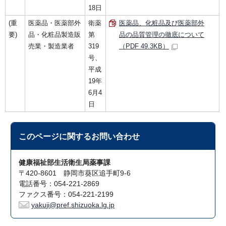
18日
(重
医薬品・医薬部外
衛薬
医薬品、化粧品及び医薬部外
要)
品・化粧品製造販
第
品の品質管理の徹底について
売業・製造業者
319
（PDF 49.3KB）
号、
平成
19年
6月4
日
このページに関する
お問い合わせ
健康福祉部生活衛生局薬事課
〒420-8601 静岡市葵区追手町9-6
電話番号：054-221-2869
ファクス番号：054-221-2199
yakuji@pref.shizuoka.lg.jp