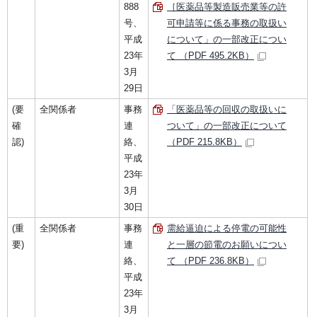
888
［医薬品等製造販売業等の許
号、
可申請等に係る事務の取扱い
平成
について」の一部改正につい
23年
て （PDF 495.2KB）
3月
29日
(要
全関係者
事務
「医薬品等の回収の取扱いに
確
連
ついて」の一部改正について
認)
絡、
（PDF 215.8KB）
平成
23年
3月
30日
(重
全関係者
事務
需給逼迫による停電の可能性
要)
連
と一層の節電のお願いについ
絡、
て （PDF 236.8KB）
平成
23年
3月