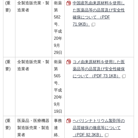
(重
全製造販売業・製
衛薬
中国産乳由来原材料を使用し
要)
造業者
第
た医薬品等の品質及び安全性
582
確保について （PDF
号、
71.9KB）
平成
20年
9月
29日
(重
全製造販売業・製
衛薬
コメ由来原材料を使用した医
要)
造業者
第
薬品等の品質及び安全性確保
565
について （PDF 73.1KB）
号、
平成
20年
9月
19日
(重
医薬品・医療機器
事務
ヘパリンナトリウム製剤等の
要)
製造販売業・製造
連
品質確保の徹底等について
業者
絡、
（PDF 92.3KB）