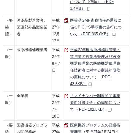
について（依頼） （PDF
1.4MB）
（要
医薬品製造業者、
平成
医薬品GMP査察情報の通報に
確
医薬部外品製造業
27年
係るPIC／S手順書の施行につ
認）
者
12月
いて （PDF 365.0KB）
17日
（一
医療機器修理業者
平成
平成27年度医療機器販売業・
般）
27年
貸与業の営業所管理及び医療
8月7
機器修理業の医療機器修理責
日
任技術者に対する継続的研修
の実施について （PDF
43.3KB）
（一
全業者
平成
「マイナンバー制度民間事業
般）
27年
者向け説明会」の周知につい
7月
て （PDF 102.5KB）
10日
（要
医療機器プログラ
平成
医療機器プログラムの経過措
確
ム関係業者
27年
置期間（平成27年2月24日ま