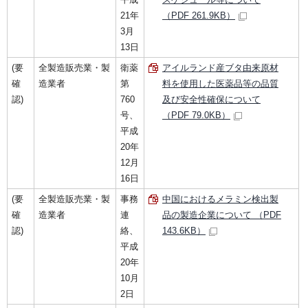
21年
（PDF 261.9KB）
3月
13日
(要
全製造販売業・製
衛薬
アイルランド産ブタ由来原材
確
造業者
第
料を使用した医薬品等の品質
認)
760
及び安全性確保について
号、
（PDF 79.0KB）
平成
20年
12月
16日
(要
全製造販売業・製
事務
中国におけるメラミン検出製
確
造業者
連
品の製造企業について （PDF
認)
絡、
143.6KB）
平成
20年
10月
2日