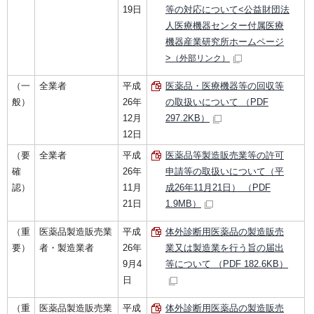
19日
等の対応について<公益財団法
人医療機器センター付属医療
機器産業研究所ホームページ
>
（外部リンク）
（一
全業者
平成
医薬品・医療機器等の回収等
般）
26年
の取扱いについて （PDF
12月
297.2KB）
12日
（要
全業者
平成
医薬品等製造販売業等の許可
確
26年
申請等の取扱いについて（平
認）
11月
成26年11月21日） （PDF
21日
1.9MB）
（重
医薬品製造販売業
平成
体外診断用医薬品の製造販売
要）
者・製造業者
26年
業又は製造業を行う旨の届出
9月4
等について （PDF 182.6KB）
日
（重
医薬品製造販売業
平成
体外診断用医薬品の製造販売