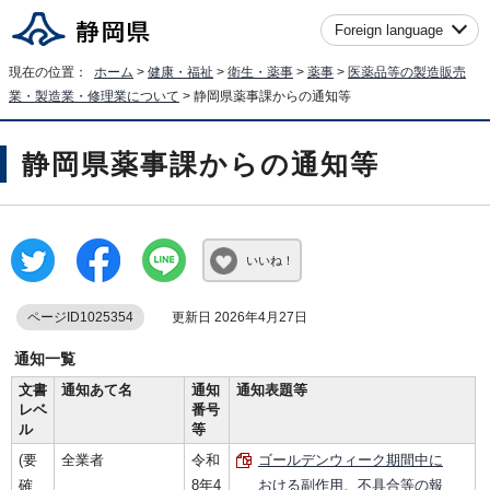
Foreign language
現在の位置：
ホーム
>
健康・福祉
>
衛生・薬事
>
薬事
>
医薬品等の製造販売
業・製造業・修理業について
> 静岡県薬事課からの通知等
静岡県薬事課からの通知等
いいね！
ページID1025354
更新日 2026年4月27日
通知一覧
文書
通知あて名
通知
通知表題等
レベ
番号
ル
等
(要
全業者
令和
ゴールデンウィーク期間中に
確
8年4
おける副作用、不具合等の報