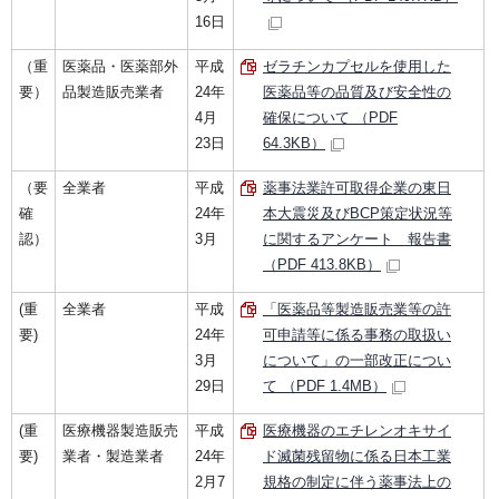
16日
（重
医薬品・医薬部外
平成
ゼラチンカプセルを使用した
要）
品製造販売業者
24年
医薬品等の品質及び安全性の
4月
確保について （PDF
23日
64.3KB）
（要
全業者
平成
薬事法業許可取得企業の東日
確
24年
本大震災及びBCP策定状況等
認）
3月
に関するアンケート 報告書
（PDF 413.8KB）
(重
全業者
平成
「医薬品等製造販売業等の許
要)
24年
可申請等に係る事務の取扱い
3月
について」の一部改正につい
29日
て （PDF 1.4MB）
(重
医療機器製造販売
平成
医療機器のエチレンオキサイ
要)
業者・製造業者
24年
ド滅菌残留物に係る日本工業
2月7
規格の制定に伴う薬事法上の