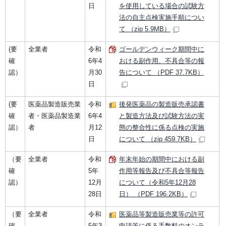
日
を使用している場合の試験方
法の自主点検実施手順につい
て （zip 5.9MB）
(要
全業者
令和
ゴールデンウィーク期間中に
確
6年4
おける副作用、不具合等の報
認）
月30
告について （PDF 37.7KB）
日
(要
医薬品製造販売業
令和
後発医薬品の製造販売承認書
確
者・医薬品製造業
6年4
と製造方法及び試験方法の実
認）
者
月12
態の整合性に係る点検の実施
日
について （zip 459.7KB）
（要
全業者
令和
年末年始の期間中における副
確
5年
作用等報告及び不具合等報告
認）
12月
について（令和5年12月28
28日
日） （PDF 196.2KB）
（要
全業者
令和
医薬品等製造販売業等の許可
確
5年3
申請等に係る手数料のオンラ