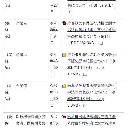
認）
月27
告について （PDF 37.9KB）
日
(要
全業者
令和
廃棄物の処理及び清掃に関す
確
8年4
る法律等の規定に基づく報告
認）
月9
等の周知について（依頼）
日
（PDF 182.0KB）
（要
全業者
令和
デジタル発行された講習会修
確
8年3
了証の原本確認について（令
認）
月30
和8年3月30日） （zip
日
1.4MB）
（要
全業者
令和
医薬品等製造販売業等の許可
確
8年3
申請等の取扱いについて（令
認）
月30
和8年3月30日） （zip
日
3.0MB）
（要
医療機器製造販売
令和
医療機器総括製造販売責任者
確
業者、医療機器製
8年3
及び責任技術者に対する講習