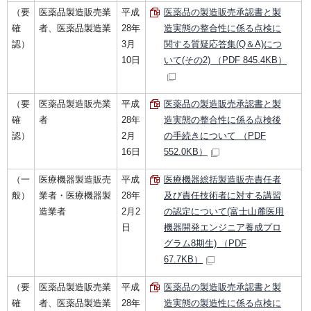
（要
医薬品製造販売業
平成
医薬品の製造販売承認書と製
確
者、医薬品製造業
28年
造実態の整合性に係る点検に
認）
3月
関する質疑応答集(Q＆A)につ
10日
いて(その2) （PDF 845.4KB）
（要
医薬品製造販売業
平成
医薬品の製造販売承認書と製
確
者
28年
造実態の整合性に係る点検後
認）
2月
の手続きについて （PDF
16日
552.0KB）
（一
医療機器製造販売
平成
医療機器総括製造販売責任者
般）
業者・医療機器製
28年
及び責任技術者に対する講習
造業者
2月2
の認定について(富士山麓医用
日
機器開発エンジニア養成プロ
グラム8期生) （PDF
67.7KB）
（要
医薬品製造販売業
平成
医薬品の製造販売承認書と製
確
者、医薬品製造業
28年
造実態の製造性に係る点検に