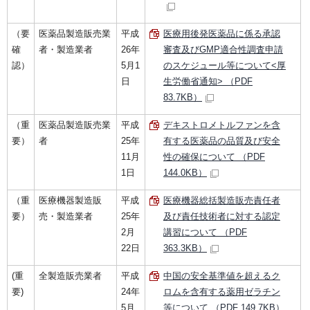
（要
医薬品製造販売業
平成
医療用後発医薬品に係る承認
確
者・製造業者
26年
審査及びGMP適合性調査申請
認）
5月1
のスケジュール等について<厚
日
生労働省通知> （PDF
83.7KB）
（重
医薬品製造販売業
平成
デキストロメトルファンを含
要）
者
25年
有する医薬品の品質及び安全
11月
性の確保について （PDF
1日
144.0KB）
（重
医療機器製造販
平成
医療機器総括製造販売責任者
要）
売・製造業者
25年
及び責任技術者に対する認定
2月
講習について （PDF
22日
363.3KB）
(重
全製造販売業者
平成
中国の安全基準値を超えるク
要)
24年
ロムを含有する薬用ゼラチン
5月
等について （PDF 149.7KB）