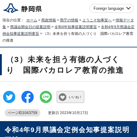
Foreign language
現在の位置：
ホーム
>
県政情報
>
県庁の情報
>
ようこそ知事室へ
>
情報データ
集
>
県議会開会日の提案説明
>
令和4年知事提案説明要旨
>
令和4年9月県議会定
例会知事提案説明要旨
> （3）未来を担う有徳の人づくり 国際バカロレア教育
の推進
（3）未来を担う有徳の人づく
り 国際バカロレア教育の推進
いいね！
ページID1043759
更新日 2023年10月17日
令和4年9月県議会定例会知事提案説明