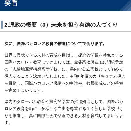
要旨
2.県政の概要（3）未来を担う有徳の人づくり
次に、国際バカロレア教育の推進についてであります。
世界に貢献できる人材の育成を目指し、探究的学習を特色とする
国際バカロレア教育につきましては、金谷高校所在地に開校予定
の「志榛地区新構想高等学校」に、県内の公立高校として初めて
導入することを決定いたしました。令和8年度のカリキュラム導入
を目指し、国際バカロレア機構への申請や、教員養成などの準備
を進めてまいります。
県内のグローバル教育や探究的学習の推進拠点として、国際バカ
ロレア教育を軸に、多様性や自由を尊重する全く新しい学校づく
りを推進し、真に国際社会で活躍できる人材を育成してまいりま
す。