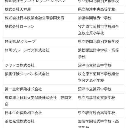
株式会社セブン‐イレブン・ジャパン
県立静岡北特別支援学校
株式会社天神屋
県立焼津中央高等学校
株式会社日本政策金融公庫静岡支店
加藤学園暁秀中学校
株式会社ローソン
牧之原市菊川市学校組合
立牧之原小学校
静岡県JAグループ
県立静岡北特別支援学校
静岡ブルーレヴズ株式会社
浜松開誠館中学校・高等
学校
ジヤトコ株式会社
沼津市立第四中学校
損害保険ジャパン株式会社
牧之原市菊川市学校組合
立牧之原小学校
第一生命保険株式会社
沼津市立第四中学校
東京海上日動火災保険株式会社 静岡支
県立沼津特別支援学校
店
日本生命保険相互会社
県立駿河総合高等学校
浜松光電株式会社
加藤学園暁秀中学校・高
等学校