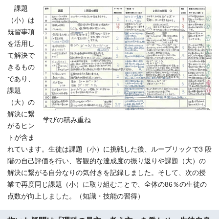
課題
（小）は
既習事項
を活用し
て解決で
きるもの
であり、
課題
（大）の
解決に繋
学びの積み重ね
がるヒン
トが含ま
れています。生徒は課題（小）に挑戦した後、ルーブリックで3 段
階の自己評価を行い、客観的な達成度の振り返りや課題（大）の
解決に繋がる自分なりの気付きを記録しました。そして、次の授
業で再度同じ課題（小）に取り組むことで、全体の86％の生徒の
点数が向上しました。（知識・技能の習得）