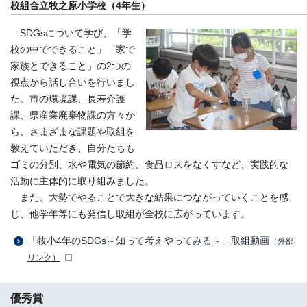
校組合立牧之原小学校（4年生）
SDGsについて学び、「学
校の中でできること」「家で
家族とできること」の2つの
視点から話し合いを行いまし
た。市の環境課、長寿介護
課、県産業廃棄物課の方々か
ら、さまざまな課題や取組を
教えていただき、自分たちも
ゴミの分別、水や電気の節約、食品ロスをなくすなど、実践的な
活動に主体的に取り組みました。
また、大勢でやることで大きな結果につながっていくことを感
じ、他学年等にも発信し取組が全校に広がっています。
「牧小4年のSDGs～知って考えやってみる～」取組動画
（外部
リンク）
優秀賞