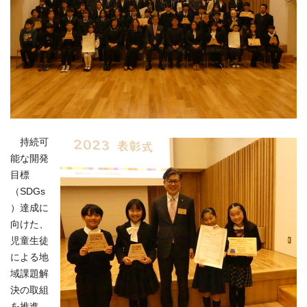
持続可
能な開発
目標
（SDGs
）達成に
向けた、
児童生徒
による地
域課題解
決の取組
を推進