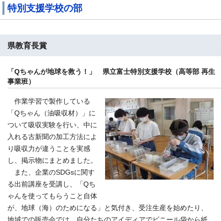
特別支援学校の部
県教育長賞
「Qちゃんが地球を救う！」 県立富士特別支援学校（高等部 再生
事業班）
作業学習で製作している
「Qちゃん（油吸収材）」に
ついて吸収実験を行い、中に
入れる古新聞の加工方法によ
り吸収力が違うことを実感
し、掲示物にまとめました。
また、企業のSDGsに関す
る出前講座を受講し、「Qち
ゃんを使ってもらうこと自体
が、地球（海）のためになる」と気付き、受注生産を始めたり、
地域での販売会では、自分たちのアイディアでビニール袋から紙