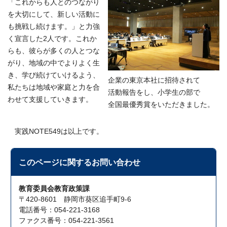
「これからも人とのつながり
を大切にして、新しい活動に
も挑戦し続けます。」と力強
く宣言した2人です。これか
らも、彼らが多くの人とつな
がり、地域の中でよりよく生
き、学び続けていけるよう、
企業の東京本社に招待されて
私たちは地域や家庭と力を合
活動報告をし、小学生の部で
わせて支援していきます。
全国最優秀賞をいただきました。
実践NOTE549は以上です。
このページに関する
お問い合わせ
教育委員会教育政策課
〒420-8601 静岡市葵区追手町9-6
電話番号：054-221-3168
ファクス番号：054-221-3561