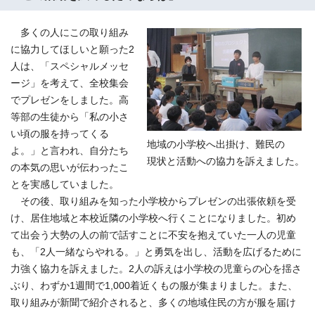
多くの人にこの取り組み
に協力してほしいと願った2
人は、「スペシャルメッセ
ージ」を考えて、全校集会
でプレゼンをしました。高
等部の生徒から「私の小さ
い頃の服を持ってくる
地域の小学校へ出掛け、難民の
よ。」と言われ、自分たち
現状と活動への協力を訴えました。
の本気の思いが伝わったこ
とを実感していました。
その後、取り組みを知った小学校からプレゼンの出張依頼を受
け、居住地域と本校近隣の小学校へ行くことになりました。初め
て出会う大勢の人の前で話すことに不安を抱えていた一人の児童
も、「2人一緒ならやれる。」と勇気を出し、活動を広げるために
力強く協力を訴えました。2人の訴えは小学校の児童らの心を揺さ
ぶり、わずか1週間で1,000着近くもの服が集まりました。また、
取り組みが新聞で紹介されると、多くの地域住民の方が服を届け