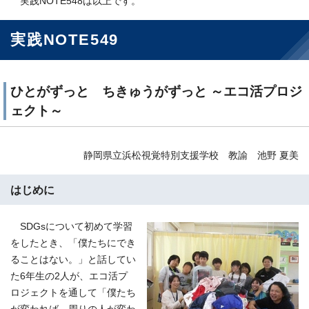
実践NOTE548は以上です。
実践NOTE549
ひとがずっと ちきゅうがずっと ～エコ活プロジ
ェクト～
静岡県立浜松視覚特別支援学校 教諭 池野 夏美
はじめに
SDGsについて初めて学習
をしたとき、「僕たちにでき
ることはない。」と話してい
た6年生の2人が、エコ活プ
ロジェクトを通して「僕たち