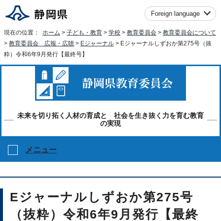
Foreign language
現在の位置：
ホーム
>
子ども・教育
>
学校
>
教育委員会
>
教育委員会について
>
教育委員会 広報・広聴
>
Eジャーナル
> Eジャーナルしずおか第275号（抜
粋）令和6年9月発行【最終号】
未来を切り拓く人材の育成と 社会を生き抜く力を育む教育
の実現
メニュー
Eジャーナルしずおか第275号
（抜粋）令和6年9月発行【最終