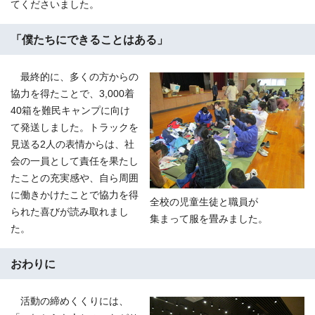
てくださいました。
「僕たちにできることはある」
最終的に、多くの方からの
協力を得たことで、3,000着
40箱を難民キャンプに向け
て発送しました。トラックを
見送る2人の表情からは、社
会の一員として責任を果たし
たことの充実感や、自ら周囲
に働きかけたことで協力を得
全校の児童生徒と職員が
られた喜びが読み取れまし
集まって服を畳みました。
た。
おわりに
活動の締めくくりには、