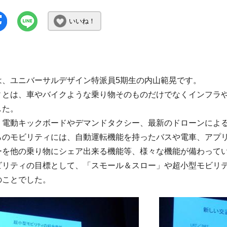
いいね！
は、ユニバーサルデザイン特派員5期生の内山範晃です。
ィとは、車やバイクような乗り物そのものだけでなくインフラ
した。
、電動キックボードやデマンドタクシー、最新のドローンによ
らのモビリティには、自動運転機能を持ったバスや電車、アプ
ーを他の乗り物にシェア出来る機能等、様々な機能が備わって
ビリティの目標として、「スモール＆スロー」や超小型モビリ
のことでした。