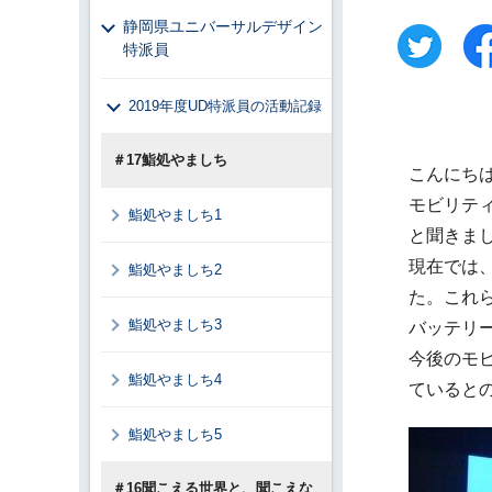
静岡県ユニバーサルデザイン
特派員
2019年度UD特派員の活動記録
＃17鮨処やましち
こんにち
モビリテ
鮨処やましち1
と聞きま
現在では
鮨処やましち2
た。これ
鮨処やましち3
バッテリ
今後のモ
鮨処やましち4
ていると
鮨処やましち5
＃16聞こえる世界と、聞こえな