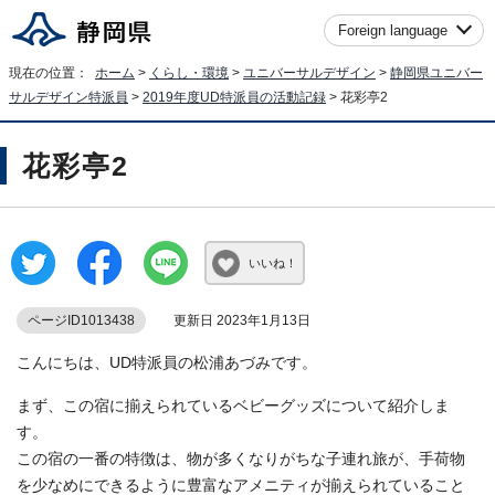
Foreign language
現在の位置：
ホーム
>
くらし・環境
>
ユニバーサルデザイン
>
静岡県ユニバー
サルデザイン特派員
>
2019年度UD特派員の活動記録
> 花彩亭2
花彩亭2
いいね！
ページID1013438
更新日 2023年1月13日
こんにちは、UD特派員の松浦あづみです。
まず、この宿に揃えられているベビーグッズについて紹介しま
す。
この宿の一番の特徴は、物が多くなりがちな子連れ旅が、手荷物
を少なめにできるように豊富なアメニティが揃えられていること