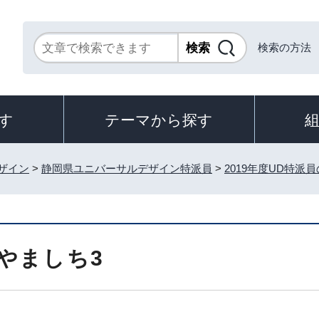
検索の方法
す
テーマから探す
ザイン
>
静岡県ユニバーサルデザイン特派員
>
2019年度UD特派
やましち3