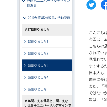
静岡県ユニバーサルデザイン
特派員
2019年度UD特派員の活動記録
＃17鮨処やましち
こんにち
今回は、ム
鮨処やましち1
こちらの店
されてい
鮨処やましち2
見慣れて
鮨処やましち3
すくするた
日本人も
鮨処やましち4
周囲に受
また、「
鮨処やましち5
ではない
次は、「Sh
＃16聞こえる世界と、聞こえな
い世界をユニバーサルデザインで