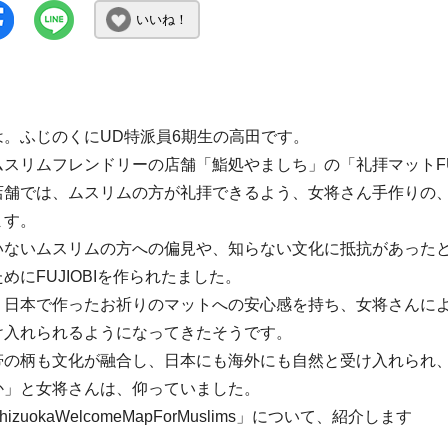
いいね！
は。ふじのくにUD特派員6期生の高田です。
スリムフレンドリーの店舗「鮨処やましち」の「礼拝マットFU
舗では、ムスリムの方が礼拝できるよう、女将さん手作りの、着
ます。
いないムスリムの方への偏見や、知らない文化に抵抗があった
めにFUJIOBIを作られたました。
、日本で作ったお祈りのマットへの安心感を持ち、女将さんに
け入れられるようになってきたそうです。
帯の柄も文化が融合し、日本にも海外にも自然と受け入れられ
か」と女将さんは、仰っていました。
izuokaWelcomeMapForMuslims」について、紹介します