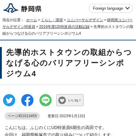
Foreign language
現在の位置：
ホーム
>
くらし・環境
>
ユニバーサルデザイン
>
静岡県ユニバー
サルデザイン特派員
>
2019年度UD特派員の活動記録
> 先導的ホストタウンの取
組からつなげる心のバリアフリーシンポジウム4
先導的ホストタウンの取組からつ
なげる心のバリアフリーシンポ
ジウム4
いいね！
ページID1013455
更新日 2023年1月13日
こんにちは。ふじのくにUD特派員6期生の高田です。
今回は、福岡県飯塚市での取り組みについて紹介します。