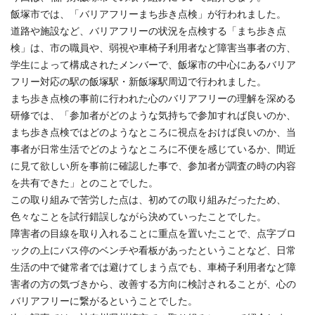
飯塚市では、「バリアフリーまち歩き点検」が行われました。
道路や施設など、バリアフリーの状況を点検する「まち歩き点
検」は、市の職員や、弱視や車椅子利用者など障害当事者の方、
学生によって構成されたメンバーで、飯塚市の中心にあるバリア
フリー対応の駅の飯塚駅・新飯塚駅周辺で行われました。
まち歩き点検の事前に行われた心のバリアフリーの理解を深める
研修では、「参加者がどのような気持ちで参加すれば良いのか、
まち歩き点検ではどのようなところに視点をおけば良いのか、当
事者が日常生活でどのようなところに不便を感じているか、間近
に見て欲しい所を事前に確認した事で、参加者が調査の時の内容
を共有できた」とのことでした。
この取り組みで苦労した点は、初めての取り組みだったため、
色々なことを試行錯誤しながら決めていったことでした。
障害者の目線を取り入れることに重点を置いたことで、点字ブロ
ックの上にバス停のベンチや看板があったということなど、日常
生活の中で健常者では避けてしまう点でも、車椅子利用者など障
害者の方の気づきから、改善する方向に検討されることが、心の
バリアフリーに繋がるということでした。