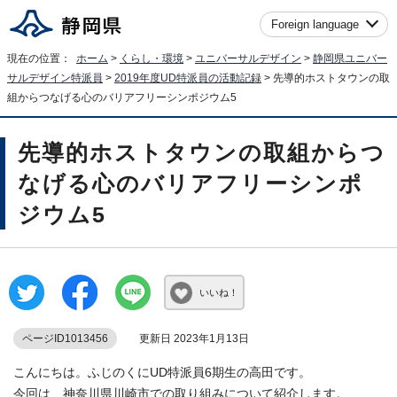
Foreign language
現在の位置：
ホーム
>
くらし・環境
>
ユニバーサルデザイン
>
静岡県ユニバー
サルデザイン特派員
>
2019年度UD特派員の活動記録
> 先導的ホストタウンの取
組からつなげる心のバリアフリーシンポジウム5
先導的ホストタウンの取組からつ
なげる心のバリアフリーシンポ
ジウム5
いいね！
ページID1013456
更新日 2023年1月13日
こんにちは。ふじのくにUD特派員6期生の高田です。
今回は、神奈川県川崎市での取り組みについて紹介します。