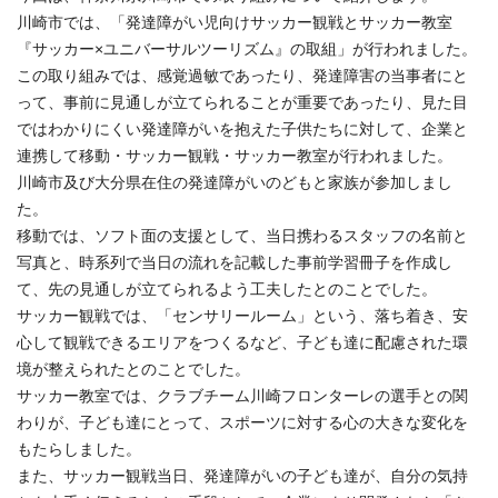
川崎市では、「発達障がい児向けサッカー観戦とサッカー教室
『サッカー×ユニバーサルツーリズム』の取組」が行われました。
この取り組みでは、感覚過敏であったり、発達障害の当事者にと
って、事前に見通しが立てられることが重要であったり、見た目
ではわかりにくい発達障がいを抱えた子供たちに対して、企業と
連携して移動・サッカー観戦・サッカー教室が行われました。
川崎市及び大分県在住の発達障がいのどもと家族が参加しまし
た。
移動では、ソフト面の支援として、当日携わるスタッフの名前と
写真と、時系列で当日の流れを記載した事前学習冊子を作成し
て、先の見通しが立てられるよう工夫したとのことでした。
サッカー観戦では、「センサリールーム」という、落ち着き、安
心して観戦できるエリアをつくるなど、子ども達に配慮された環
境が整えられたとのことでした。
サッカー教室では、クラブチーム川崎フロンターレの選手との関
わりが、子ども達にとって、スポーツに対する心の大きな変化を
もたらしました。
また、サッカー観戦当日、発達障がいの子ども達が、自分の気持