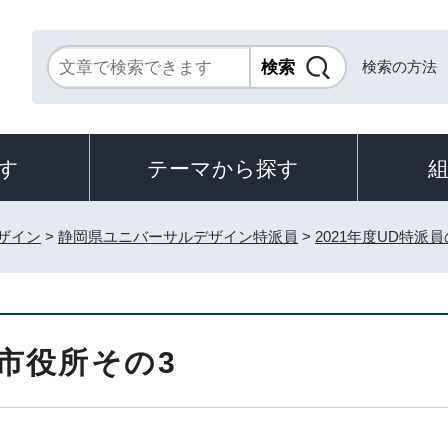
検索の方法
す
テーマから探す
ザイン
>
静岡県ユニバーサルデザイン特派員
>
2021年度UD特派
市役所その3