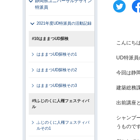
静岡県ユニバーサルデザイン
特派員
2021年度UD特派員の活動記録
#10はままつUD探検
こんにち
はままつUD探検その1
UD特派
はままつUD探検その2
今回は静
はままつUD探検その3
建築総務
#9ふじのくに人権フェスティバ
出前講座
ル
シャンプ
ふじのくに人権フェスティバ
うもので
ルその1